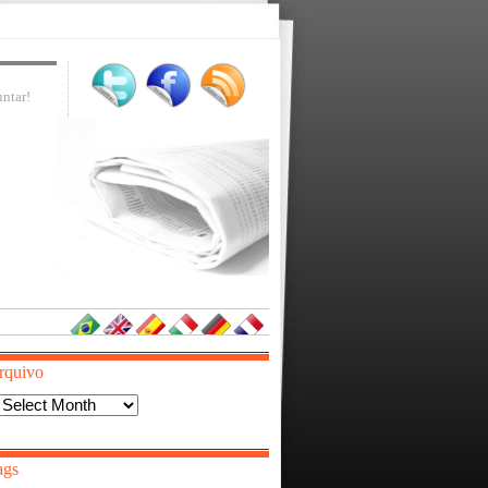
ntar!
rquivo
Arquivo
ags