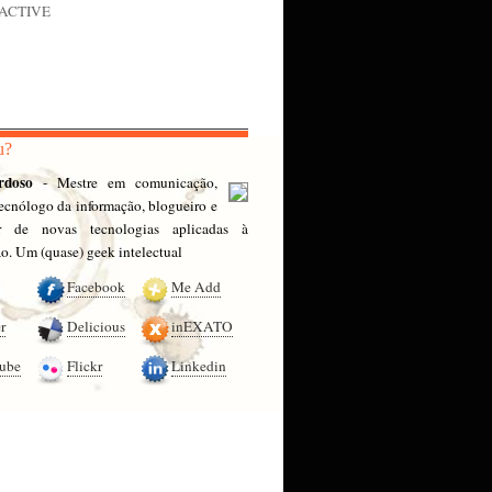
nACTIVE
u?
rdoso
- Mestre em comunicação,
 tecnólogo da informação, blogueiro e
or de novas tecnologias aplicadas à
. Um (quase) geek intelectual
Facebook
Me Add
r
Delicious
inEXATO
ube
Flickr
Linkedin