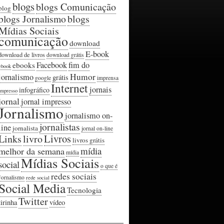
blogs
blogs Comunicação
blog
blogs Jornalismo
blogs
Mídias Sociais
comunicação
download
E-book
download de livros
download grátis
Facebook
fim do
ebooks
ebook
Humor
jornalismo
grátis
google
imprensa
Internet
jornais
infográfico
impresso
jornal
jornal impresso
Jornalismo
jornalismo on-
jornalistas
line
jornalista
jornal on-line
Livros
Links
livro
livros grátis
mídia
melhor da semana
mídia
Mídias Sociais
social
o que é
redes sociais
Jornalismo
rede social
Social Media
Tecnologia
Twitter
tirinha
vídeo