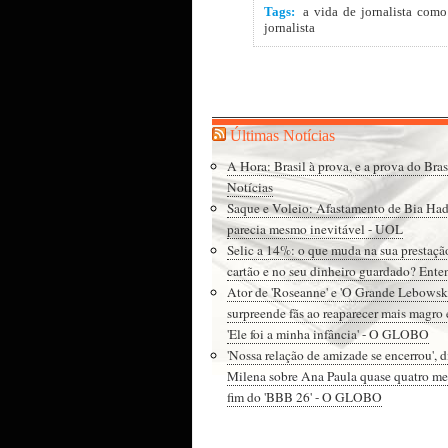
Tags:
a vida de jornalista como
jornalista
Últimas Notícias
A Hora: Brasil à prova, e a prova do Bra
Notícias
Saque e Voleio: Afastamento de Bia Ha
parecia mesmo inevitável - UOL
Selic a 14%: o que muda na sua prestaçã
cartão e no seu dinheiro guardado? Ente
Ator de 'Roseanne' e 'O Grande Lebowsk
surpreende fãs ao reaparecer mais magro 
'Ele foi a minha infância' - O GLOBO
'Nossa relação de amizade se encerrou', d
Milena sobre Ana Paula quase quatro me
fim do 'BBB 26' - O GLOBO