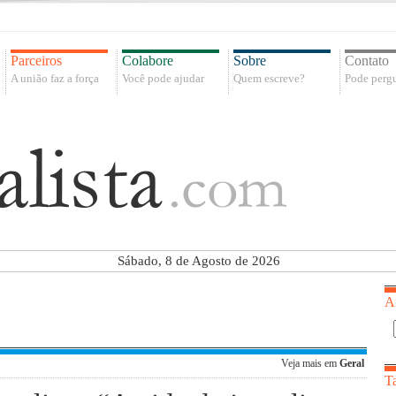
Parceiros
Colabore
Sobre
Contato
A união faz a força
Você pode ajudar
Quem escreve?
Pode pergu
Sábado, 8 de Agosto de 2026
A
Veja mais em
Geral
T