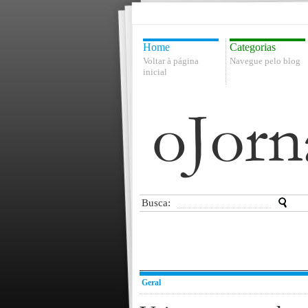
Home
Categorias
Voltar à página
Navegue pelo blog
inicial
Busca:
Geral