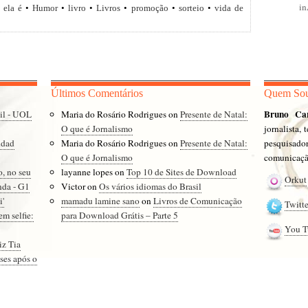
i
 ela é
•
Humor
•
livro
•
Livros
•
promoção
•
sorteio
•
vida de
Últimos Comentários
Quem So
Bruno Ca
sil - UOL
Maria do Rosário Rodrigues
on
Presente de Natal:
O que é Jornalismo
jornalista,
ddad
Maria do Rosário Rodrigues
on
Presente de Natal:
pesquisad
O que é Jornalismo
comunicação
o, no seu
layanne lopes
on
Top 10 de Sites de Download
Orkut
nda - G1
Victor
on
Os vários idiomas do Brasil
i'
mamadu lamine sano
on
Livros de Comunicação
Twitte
em selfie:
para Download Grátis – Parte 5
You T
iz Tia
ses após o