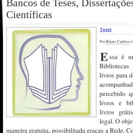
Bancos de Teses, Dissertaçõe
Científicas
Tweet
Por
Bruno Cardoso
e
E
ssa é u
Bibliotecas
livros para 
acompanha
percebido q
livros e bi
livros grát
legal. O obje
maneira gratuita, possibilitada graças a Rede. 