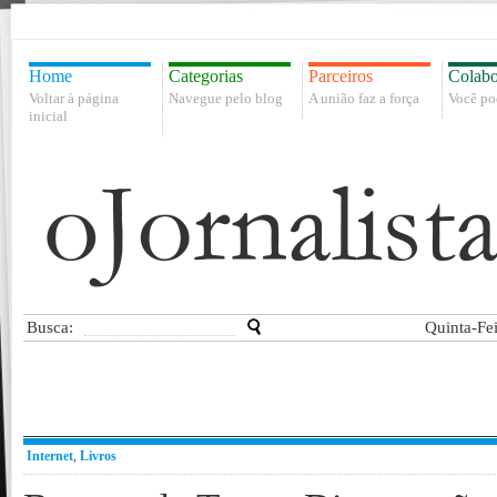
Home
Categorias
Parceiros
Colabo
Voltar à página
Navegue pelo blog
A união faz a força
Você po
inicial
Busca:
Quinta-Fe
Internet
,
Livros