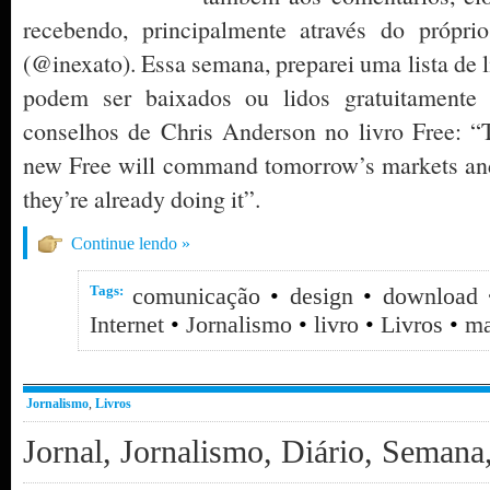
recebendo, principalmente através do própr
(@inexato). Essa semana, preparei uma lista de
podem ser baixados ou lidos gratuitamente 
conselhos de Chris Anderson no livro Free: 
new Free will command tomorrow’s markets and 
they’re already doing it”.
Continue lendo »
Tags:
comunicação
•
design
•
download
Internet
•
Jornalismo
•
livro
•
Livros
•
ma
Jornalismo
,
Livros
Jornal, Jornalismo, Diário, Seman