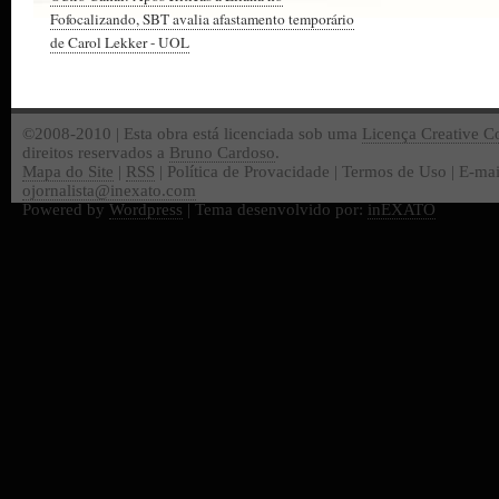
Fofocalizando, SBT avalia afastamento temporário
de Carol Lekker - UOL
©2008-2010 | Esta obra está licenciada sob uma
Licença Creative 
direitos reservados a
Bruno Cardoso
.
Mapa do Site
|
RSS
| Política de Provacidade | Termos de Uso | E-mai
ojornalista@inexato.com
Powered by
Wordpress
| Tema desenvolvido por:
inEXATO