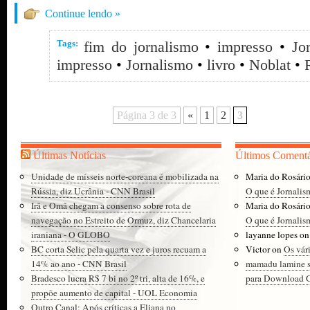
Continue lendo »
Tags:
fim do jornalismo
•
impresso
•
Jo
impresso
•
Jornalismo
•
livro
•
Noblat
•
Página 3 de 3
«
1
2
3
Últimas Notícias
Últimos Comentá
Unidade de mísseis norte-coreana é mobilizada na
Maria do Rosári
Rússia, diz Ucrânia - CNN Brasil
O que é Jornalis
Irã e Omã chegam a consenso sobre rota de
Maria do Rosári
navegação no Estreito de Ormuz, diz Chancelaria
O que é Jornalis
iraniana - O GLOBO
layanne lopes
o
BC corta Selic pela quarta vez e juros recuam a
Victor
on
Os vár
14% ao ano - CNN Brasil
mamadu lamine 
Bradesco lucra R$ 7 bi no 2º tri, alta de 16%, e
para Download Gr
propõe aumento de capital - UOL Economia
Outro Canal: Após críticas a Eliana no