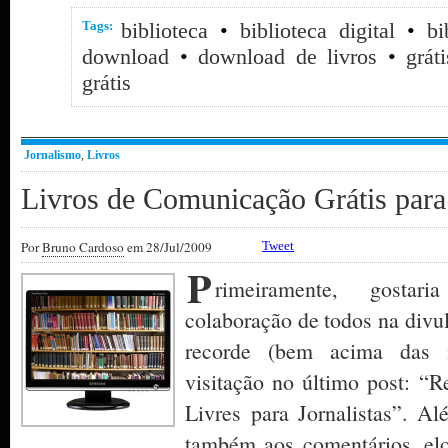
Tags:
biblioteca
•
biblioteca digital
•
bi
download
•
download de livros
•
gráti
grátis
Jornalismo
,
Livros
Livros de Comunicação Grátis par
Por
Bruno Cardoso
em 28/Jul/2009
Tweet
P
rimeiramente, gostar
colaboração de todos na divul
recorde (bem acima das m
visitação no último post: “R
Livres para Jornalistas”. Al
também aos comentários, elo