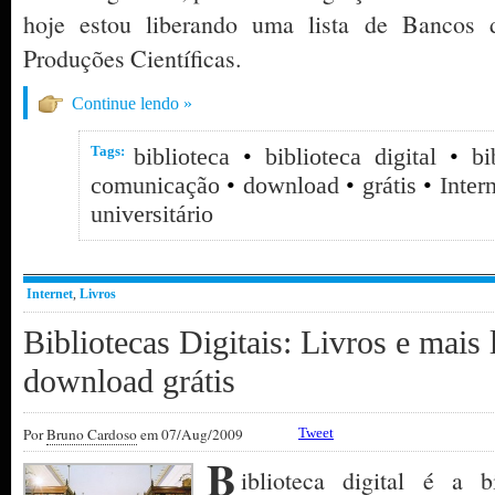
hoje estou liberando uma lista de Bancos d
Produções Científicas.
Continue lendo »
Tags:
biblioteca
•
biblioteca digital
•
bi
comunicação
•
download
•
grátis
•
Inter
universitário
Internet
,
Livros
Bibliotecas Digitais: Livros e mais 
download grátis
Por
Bruno Cardoso
em 07/Aug/2009
Tweet
B
iblioteca digital é a b