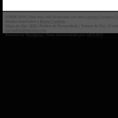
©2008-2010 | Esta obra está licenciada sob uma
Licença Creative 
direitos reservados a
Bruno Cardoso
.
Mapa do Site
|
RSS
| Política de Provacidade | Termos de Uso | E-mai
ojornalista@inexato.com
Powered by
Wordpress
| Tema desenvolvido por:
inEXATO