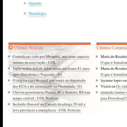
Opinião
Tecnologia
Últimas Notícias
Últimos Comentá
Corinthians cede por Memphis, mas teme impacto
Maria do Rosári
interno da renovação - UOL
O que é Jornalis
Japão reabre debate sobre armas nucleares 81 anos
Maria do Rosári
após Hiroshima e Nagasaki - G1
O que é Jornalis
O trágico caso do casal que temia ser deportado
layanne lopes
o
dos EUA e foi assassinado na Guatemala - G1
Victor
on
Os vár
Chuvas persistem no Paraná, SC e Sudeste; RS tem
mamadu lamine 
tempo estável - UOL Notícias
para Download Gr
Incêndio florestal no Canadá desabriga 20 mil e
leva província a emergência - UOL Notícias