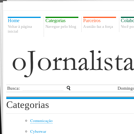
Home
Categorias
Parceiros
Colabo
Voltar à página
Navegue pelo blog
A união faz a força
Você po
inicial
Busca:
Domingo
Categorias
Comunicação
Cyberwar