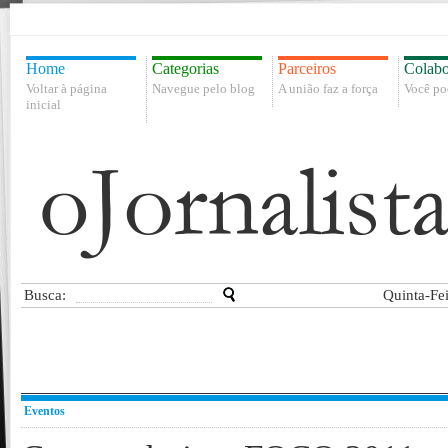
Home
Categorias
Parceiros
Colabo
Voltar à página
Navegue pelo blog
A união faz a força
Você po
inicial
Busca:
Quinta-Fe
Eventos