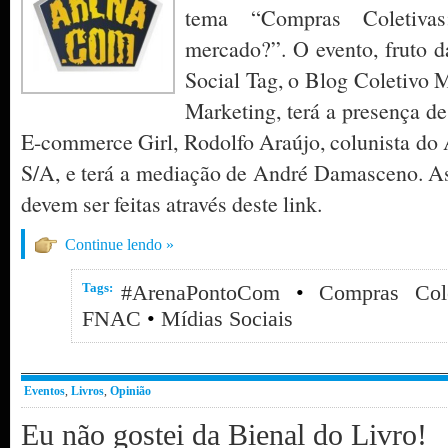
tema “Compras Coletiva
mercado?”. O evento, fruto d
Social Tag, o Blog Coletivo
Marketing, terá a presença de
E-commerce Girl, Rodolfo Araújo, colunista do
S/A, e terá a mediação de André Damasceno. As 
devem ser feitas através deste link.
Continue lendo »
Tags:
#ArenaPontoCom
•
Compras Cole
FNAC
•
Mídias Sociais
Eventos
,
Livros
,
Opinião
Eu não gostei da Bienal do Livro!