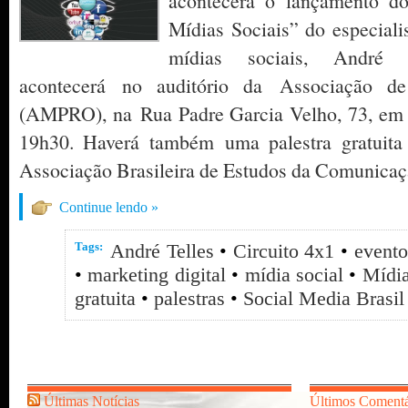
acontecerá o lançamento d
Mídias Sociais” do especiali
mídias sociais, André 
acontecerá no auditório da Associação de
(AMPRO), na Rua Padre Garcia Velho, 73, em S
19h30. Haverá também uma palestra gratuita
Associação Brasileira de Estudos da Comunica
Continue lendo »
Tags:
André Telles
•
Circuito 4x1
•
evento
•
marketing digital
•
mídia social
•
Mídia
gratuita
•
palestras
•
Social Media Brasil
Últimas Notícias
Últimos Comentá