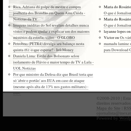
Rica, Adriana dá golpe de mestre e compra
Maria do Rosári
joalheria dos Brandão em Quem Ama Cuida -
O que é Jornalis
Notícias da TV
Maria do Rosári
Imagens inéditas do Sol revelam detalhes nunca
O que é Jornalis
vistos e podem ajudar a explicar um dos maiores
layanne lopes
o
mistérios da estrela; vídeo - O GLOBO
Victor
on
Os vár
Petrobras (PETR4) divulga seu balanço nesta
mamadu lamine 
quinta (6): o que esperar? - InfoMoney
para Download Gr
Daniela Lima: Estilo dos Bolsonaro selou
isolamento de Flávio e maior tempo de TV a Lula -
UOL Notícias
Por que ministro da Defesa diz que Brasil teria que
só 'abrir o portão' aos EUA em caso de ataque
(mesmo após alta de 13% nos gastos militares) -
BBC
©2008-2010 | Esta
direitos reservado
Mapa do Site
|
RS
ojornalista@inexa
Powered by
Wordp