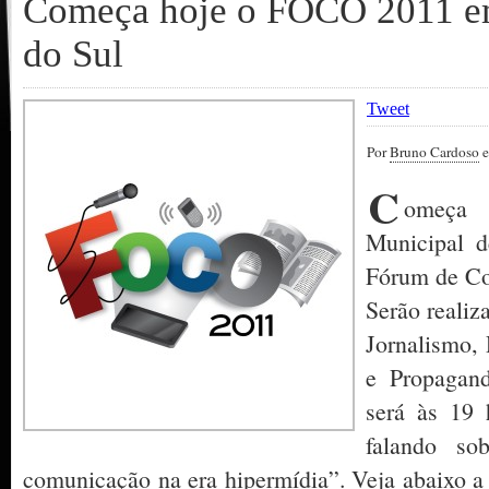
Começa hoje o FOCO 2011 e
do Sul
Tweet
Por
Bruno Cardoso
e
C
omeça 
Municipal 
Fórum de C
Serão realiz
Jornalismo,
e Propagand
será às 19 
falando so
comunicação na era hipermídia”. Veja abaixo 