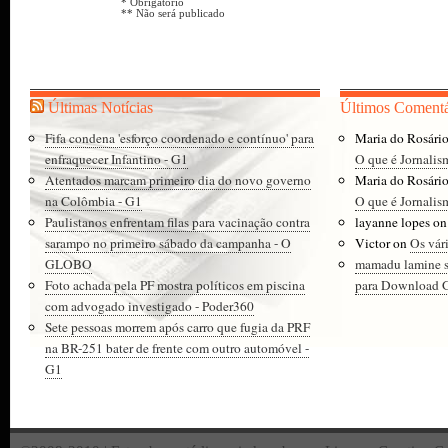
* Obrigatório
** Não será publicado
Últimas Notícias
Últimos Comentá
Fifa condena 'esforço coordenado e contínuo' para
Maria do Rosári
enfraquecer Infantino - G1
O que é Jornalis
Atentados marcam primeiro dia do novo governo
Maria do Rosári
na Colômbia - G1
O que é Jornalis
Paulistanos enfrentam filas para vacinação contra
layanne lopes
o
sarampo no primeiro sábado da campanha - O
Victor
on
Os vár
GLOBO
mamadu lamine 
Foto achada pela PF mostra políticos em piscina
para Download Gr
com advogado investigado - Poder360
Sete pessoas morrem após carro que fugia da PRF
na BR-251 bater de frente com outro automóvel -
G1