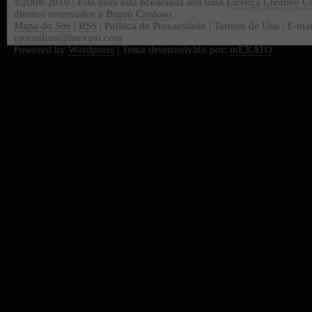
©2008-2010 | Esta obra está licenciada sob uma
Licença Creative 
direitos reservados a
Bruno Cardoso
.
Mapa do Site
|
RSS
| Política de Provacidade | Termos de Uso | E-mai
ojornalista@inexato.com
Powered by
Wordpress
| Tema desenvolvido por:
inEXATO