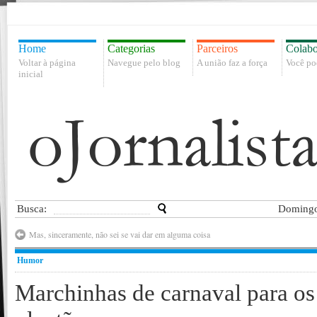
Home
Categorias
Parceiros
Colabo
Voltar à página
Navegue pelo blog
A união faz a força
Você po
inicial
Busca:
Domingo
Mas, sinceramente, não sei se vai dar em alguma coisa
Humor
Marchinhas de carnaval para os 