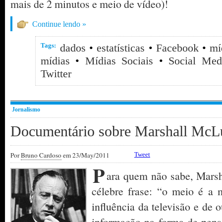
mais de 2 minutos e meio de vídeo)!
Continue lendo »
Tags:
dados
•
estatísticas
•
Facebook
•
mí
mídias
•
Mídias Sociais
•
Social Med
Twitter
Jornalismo
Documentário sobre Marshall McL
Por
Bruno Cardoso
em 23/May/2011
Tweet
P
ara quem não sabe, Marsh
célebre frase: “o meio é a 
influência da televisão e de 
informação na forma de pensa