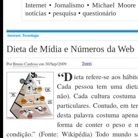
Internet
•
Jornalismo
•
Michael Moore
notícias
•
pesquisa
•
questionário
Internet
,
Tecnologia
Dieta de Mídia e Números da Web
Por
Bruno Cardoso
em 30/Sep/2009
Tweet
“D
ieta refere-se aos hábit
Cada pessoa tem uma dieta
não). Cada cultura costuma c
particulares. Contudo, em te
desta palavra costuma apena
forma de conter o peso e 
condição.” (Fonte: Wikipédia) Todo mundo s