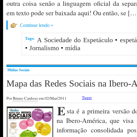
outra coisa senão a linguagem oficial da sepa
em texto pode ser baixada aqui! Ou então, se […
Continue lendo »
Tags:
A Sociedade do Espetáculo
•
espetá
•
Jornalismo
•
mídia
Mídias Sociais
Mapa das Redes Sociais na Ibero-
Por
Bruno Cardoso
em 02/Mar/2011
Tweet
E
sta é a primeira versão 
na Ibero-América, que visa 
informação consolidada poss