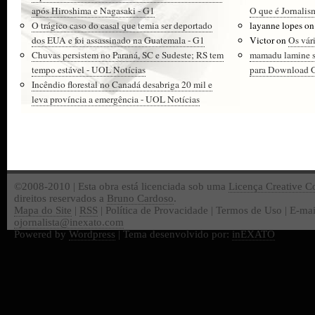
após Hiroshima e Nagasaki - G1
O que é Jornalis
O trágico caso do casal que temia ser deportado
layanne lopes
o
dos EUA e foi assassinado na Guatemala - G1
Victor
on
Os vár
Chuvas persistem no Paraná, SC e Sudeste; RS tem
mamadu lamine 
tempo estável - UOL Notícias
para Download Gr
Incêndio florestal no Canadá desabriga 20 mil e
leva província a emergência - UOL Notícias
©2008-2010 | Esta obra está licenciada sob uma
Licença Creative 
direitos reservados a
Bruno Cardoso
.
Mapa do Site
|
RSS
| Política de Provacidade | Termos de Uso | E-mai
ojornalista@inexato.com
Powered by
Wordpress
| Tema desenvolvido por:
inEXATO