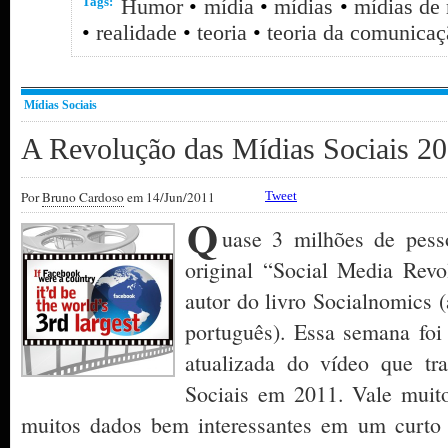
Tags:
Humor
•
mídia
•
mídias
•
mídias de
•
realidade
•
teoria
•
teoria da comunicaç
Mídias Sociais
A Revolução das Mídias Sociais 2
Por
Bruno Cardoso
em 14/Jun/2011
Tweet
Q
uase 3 milhões de pesso
original “Social Media Revo
autor do livro Socialnomics 
português). Essa semana foi
atualizada do vídeo que tra
Sociais em 2011. Vale muito 
muitos dados bem interessantes em um curto