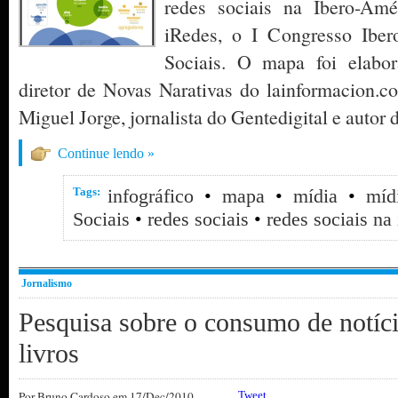
redes sociais na Ibero-Am
iRedes, o I Congresso Ibe
Sociais. O mapa foi elabo
diretor de Novas Narativas do lainformacion
Miguel Jorge, jornalista do Gentedigital e autor 
Continue lendo »
Tags:
infográfico
•
mapa
•
mídia
•
míd
Sociais
•
redes sociais
•
redes sociais na 
Jornalismo
Pesquisa sobre o consumo de notíci
livros
Por
Bruno Cardoso
em 17/Dec/2010
Tweet