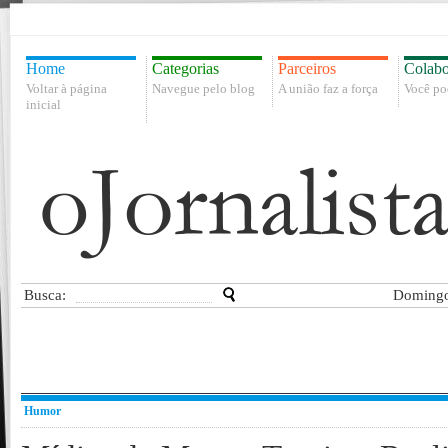
Home
Categorias
Parceiros
Colabo
Voltar à página
Navegue pelo blog
A união faz a força
Você po
inicial
Busca:
Domingo
Humor