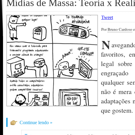
Mídias de Massa: Teoria x Real
Tweet
Por
Bruno Cardoso
e
N
avegan
favoritos, 
legal sobr
engraçado
qualquer se
não é mera 
adaptações n
que gostem.
Continue lendo »