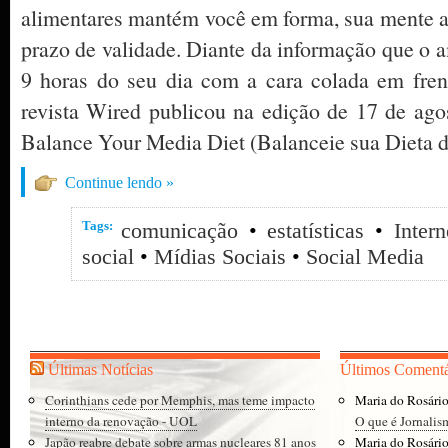
alimentares mantém você em forma, sua mente a
prazo de validade. Diante da informação que o 
9 horas do seu dia com a cara colada em frent
revista Wired publicou na edição de 17 de ago
Balance Your Media Diet (Balanceie sua Dieta 
Continue lendo »
Tags:
comunicação
•
estatísticas
•
Intern
social
•
Mídias Sociais
•
Social Media
Últimas Notícias
Últimos Comentá
Corinthians cede por Memphis, mas teme impacto
Maria do Rosári
interno da renovação - UOL
O que é Jornalis
Japão reabre debate sobre armas nucleares 81 anos
Maria do Rosári