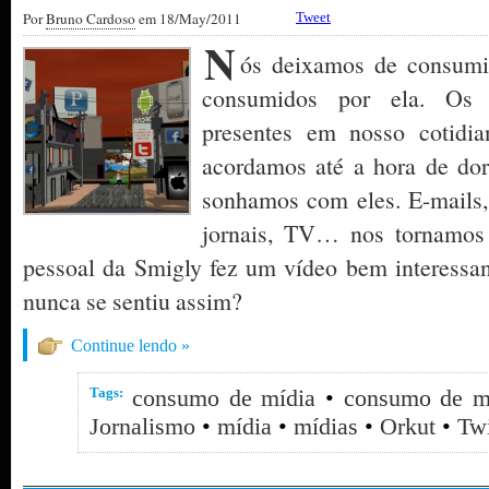
Por
Bruno Cardoso
em 18/May/2011
Tweet
N
ós deixamos de consumi
consumidos por ela. Os f
presentes em nosso cotid
acordamos até a hora de do
sonhamos com eles. E-mails, 
jornais, TV… nos tornamos 
pessoal da Smigly fez um vídeo bem interessa
nunca se sentiu assim?
Continue lendo »
Tags:
consumo de mídia
•
consumo de m
Jornalismo
•
mídia
•
mídias
•
Orkut
•
Twi