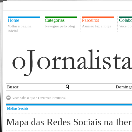
Home
Categorias
Parceiros
Colabo
Voltar à página
Navegue pelo blog
A união faz a força
Você po
inicial
Busca:
Domingo
Você sabe o que é Creative Commons?
Mídias Sociais
Mapa das Redes Sociais na Ibe