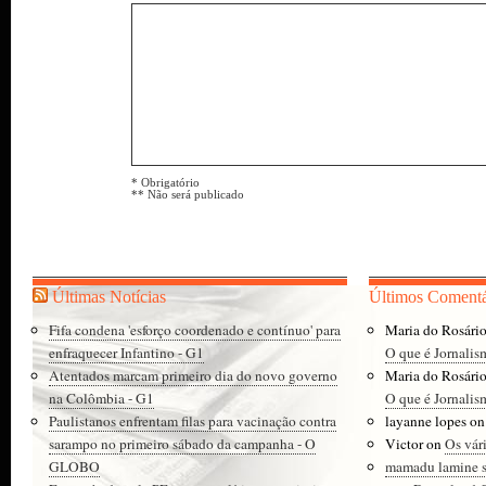
* Obrigatório
** Não será publicado
Últimas Notícias
Últimos Comentá
Fifa condena 'esforço coordenado e contínuo' para
Maria do Rosári
enfraquecer Infantino - G1
O que é Jornalis
Atentados marcam primeiro dia do novo governo
Maria do Rosári
na Colômbia - G1
O que é Jornalis
Paulistanos enfrentam filas para vacinação contra
layanne lopes
o
sarampo no primeiro sábado da campanha - O
Victor
on
Os vár
GLOBO
mamadu lamine 