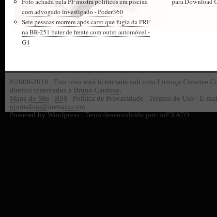
Foto achada pela PF mostra políticos em piscina
para Download Gr
com advogado investigado - Poder360
Sete pessoas morrem após carro que fugia da PRF
na BR-251 bater de frente com outro automóvel -
G1
©2008-2010 | Esta obra está licenciada sob uma
Licença Creative 
direitos reservados a
Bruno Cardoso
.
Mapa do Site
|
RSS
| Política de Provacidade | Termos de Uso | E-mai
ojornalista@inexato.com
Powered by
Wordpress
| Tema desenvolvido por:
inEXATO