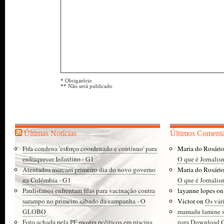
* Obrigatório
** Não será publicado
Últimas Notícias
Últimos Comentá
Fifa condena 'esforço coordenado e contínuo' para
Maria do Rosári
enfraquecer Infantino - G1
O que é Jornalis
Atentados marcam primeiro dia do novo governo
Maria do Rosári
na Colômbia - G1
O que é Jornalis
Paulistanos enfrentam filas para vacinação contra
layanne lopes
o
sarampo no primeiro sábado da campanha - O
Victor
on
Os vár
GLOBO
mamadu lamine 
Foto achada pela PF mostra políticos em piscina
para Download Gr