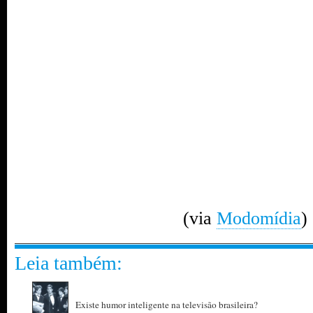
(via
Modomídia
)
Leia também:
Existe humor inteligente na televisão brasileira?