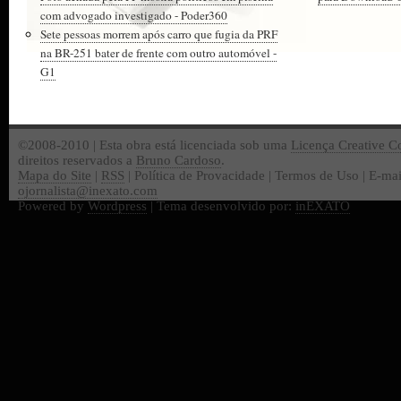
com advogado investigado - Poder360
Sete pessoas morrem após carro que fugia da PRF
na BR-251 bater de frente com outro automóvel -
G1
©2008-2010 | Esta obra está licenciada sob uma
Licença Creative 
direitos reservados a
Bruno Cardoso
.
Mapa do Site
|
RSS
| Política de Provacidade | Termos de Uso | E-mai
ojornalista@inexato.com
Powered by
Wordpress
| Tema desenvolvido por:
inEXATO