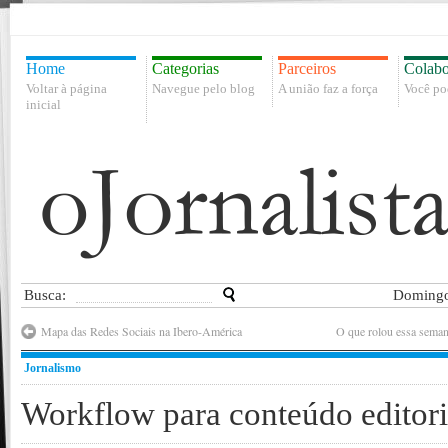
Home
Categorias
Parceiros
Colabo
Voltar à página
Navegue pelo blog
A união faz a força
Você po
inicial
Busca:
Domingo
Mapa das Redes Sociais na Ibero-América
O que rolou essa seman
Jornalismo
Workflow para conteúdo editori