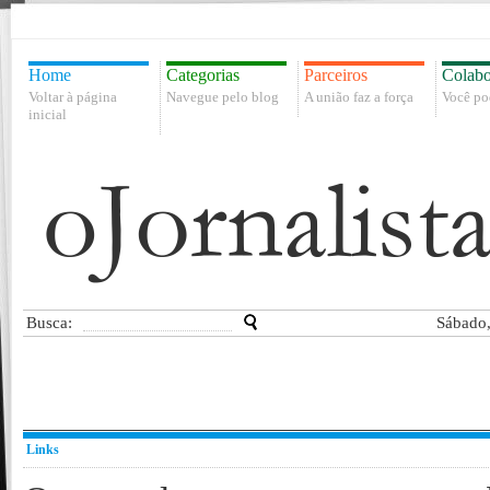
Home
Categorias
Parceiros
Colabo
Voltar à página
Navegue pelo blog
A união faz a força
Você po
inicial
Busca:
Sábado,
Links