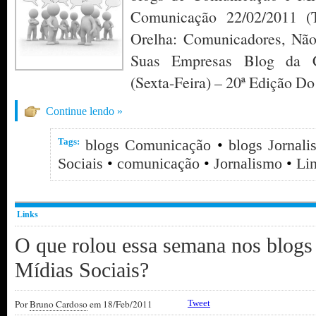
Comunicação 22/02/2011 (
Orelha: Comunicadores, Nã
Suas Empresas Blog da C
(Sexta-Feira) – 20ª Edição D
Continue lendo »
Tags:
blogs Comunicação
•
blogs Jornal
Sociais
•
comunicação
•
Jornalismo
•
Li
Links
O que rolou essa semana nos blog
Mídias Sociais?
Por
Bruno Cardoso
em 18/Feb/2011
Tweet