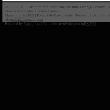
©2008-2010 | Esta obra está licenciada sob uma
Licença Creative 
direitos reservados a
Bruno Cardoso
.
Mapa do Site
|
RSS
| Política de Provacidade | Termos de Uso | E-mai
ojornalista@inexato.com
Powered by
Wordpress
| Tema desenvolvido por:
inEXATO