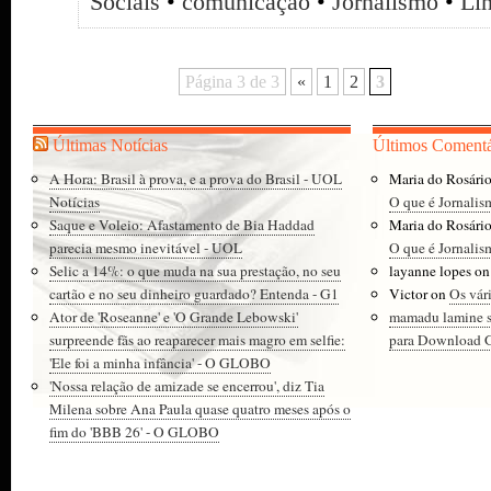
Sociais
•
comunicação
•
Jornalismo
•
Li
Página 3 de 3
«
1
2
3
Últimas Notícias
Últimos Comentá
A Hora: Brasil à prova, e a prova do Brasil - UOL
Maria do Rosári
Notícias
O que é Jornalis
Saque e Voleio: Afastamento de Bia Haddad
Maria do Rosári
parecia mesmo inevitável - UOL
O que é Jornalis
Selic a 14%: o que muda na sua prestação, no seu
layanne lopes
o
cartão e no seu dinheiro guardado? Entenda - G1
Victor
on
Os vár
Ator de 'Roseanne' e 'O Grande Lebowski'
mamadu lamine 
surpreende fãs ao reaparecer mais magro em selfie:
para Download Gr
'Ele foi a minha infância' - O GLOBO
'Nossa relação de amizade se encerrou', diz Tia
Milena sobre Ana Paula quase quatro meses após o
fim do 'BBB 26' - O GLOBO