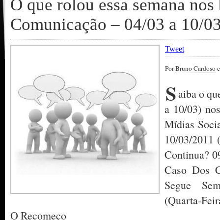
O que rolou essa semana nos 
Comunicação – 04/03 a 10/0
Tweet
Por
Bruno Cardoso
e
S
aiba o qu
a 10/03) no
Mídias Soci
10/03/2011 (
Continua? 09
Caso Dos Ci
Segue Sem
(Quarta-Fei
O Recomeço