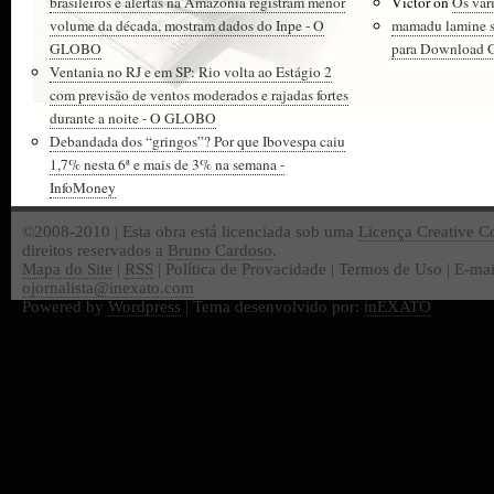
brasileiros e alertas na Amazônia registram menor
Victor
on
Os vár
volume da década, mostram dados do Inpe - O
mamadu lamine 
GLOBO
para Download Gr
Ventania no RJ e em SP: Rio volta ao Estágio 2
com previsão de ventos moderados e rajadas fortes
durante a noite - O GLOBO
Debandada dos “gringos”? Por que Ibovespa caiu
1,7% nesta 6ª e mais de 3% na semana -
InfoMoney
©2008-2010 | Esta obra está licenciada sob uma
Licença Creative 
direitos reservados a
Bruno Cardoso
.
Mapa do Site
|
RSS
| Política de Provacidade | Termos de Uso | E-mai
ojornalista@inexato.com
Powered by
Wordpress
| Tema desenvolvido por:
inEXATO