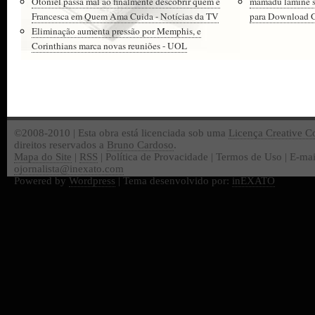
Otoniel passa mal ao finalmente descobrir quem é
mamadu lamine 
Francesca em Quem Ama Cuida - Notícias da TV
para Download Gr
Eliminação aumenta pressão por Memphis, e
Corinthians marca novas reuniões - UOL
©2008-2010 | Esta obra está licenciada sob uma
Licença Creative 
direitos reservados a
Bruno Cardoso
.
Mapa do Site
|
RSS
| Política de Provacidade | Termos de Uso | E-mai
ojornalista@inexato.com
Powered by
Wordpress
| Tema desenvolvido por:
inEXATO