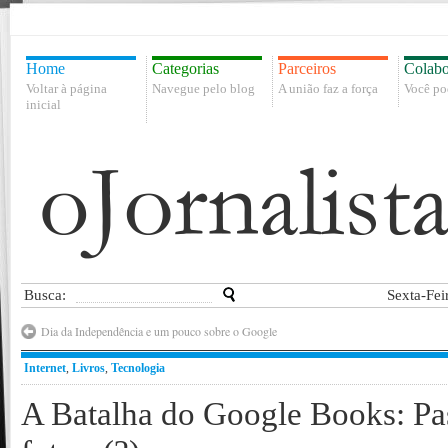
Home
Categorias
Parceiros
Colabo
Voltar à página
Navegue pelo blog
A união faz a força
Você po
inicial
Busca:
Sexta-Fei
Dia da Independência e um pouco sobre o Google
Internet
,
Livros
,
Tecnologia
A Batalha do Google Books: Pas