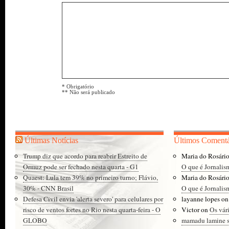
* Obrigatório
** Não será publicado
Últimas Notícias
Últimos Comentá
Trump diz que acordo para reabrir Estreito de
Maria do Rosári
Ormuz pode ser fechado nesta quarta - G1
O que é Jornalis
Quaest: Lula tem 39% no primeiro turno; Flávio,
Maria do Rosári
30% - CNN Brasil
O que é Jornalis
Defesa Civil envia 'alerta severo' para celulares por
layanne lopes
o
risco de ventos fortes no Rio nesta quarta-feira - O
Victor
on
Os vár
GLOBO
mamadu lamine 