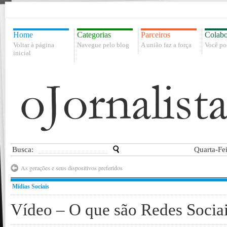
Home
Categorias
Parceiros
Colabo
Voltar à página
Navegue pelo blog
A união faz a força
Você po
inicial
Busca:
Quarta-Fe
As gerações e seus dispositivos preferidos
Mídias Sociais
Vídeo – O que são Redes Socia