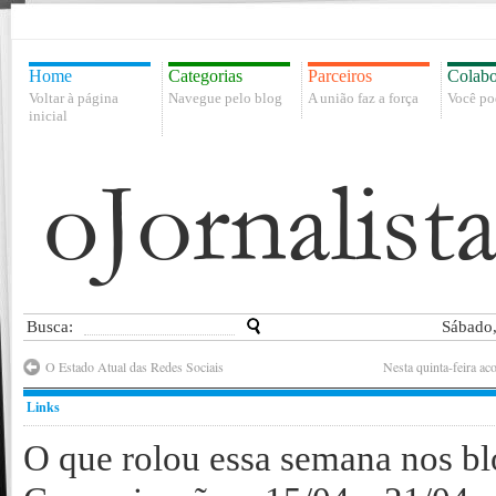
Home
Categorias
Parceiros
Colabo
Voltar à página
Navegue pelo blog
A união faz a força
Você po
inicial
Busca:
Sábado,
O Estado Atual das Redes Sociais
Nesta quinta-feira a
Links
O que rolou essa semana nos bl