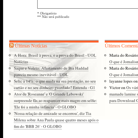
* Obrigatório
** Não será publicado
Últimas Notícias
Últimos Comentá
A Hora: Brasil à prova, e a prova do Brasil - UOL
Maria do Rosári
Notícias
O que é Jornalis
Saque e Voleio: Afastamento de Bia Haddad
Maria do Rosári
parecia mesmo inevitável - UOL
O que é Jornalis
Selic a 14%: o que muda na sua prestação, no seu
layanne lopes
o
cartão e no seu dinheiro guardado? Entenda - G1
Victor
on
Os vár
Ator de 'Roseanne' e 'O Grande Lebowski'
mamadu lamine 
surpreende fãs ao reaparecer mais magro em selfie:
para Download Gr
'Ele foi a minha infância' - O GLOBO
'Nossa relação de amizade se encerrou', diz Tia
Milena sobre Ana Paula quase quatro meses após o
fim do 'BBB 26' - O GLOBO