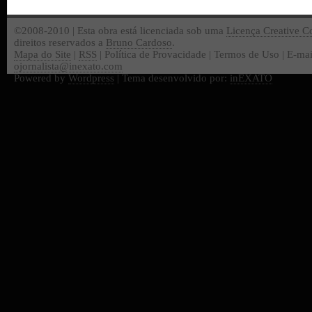
©2008-2010 | Esta obra está licenciada sob uma
Licença Creative 
direitos reservados a
Bruno Cardoso
.
Mapa do Site
|
RSS
| Política de Provacidade | Termos de Uso | E-mai
ojornalista@inexato.com
Powered by
Wordpress
| Tema desenvolvido por:
inEXATO