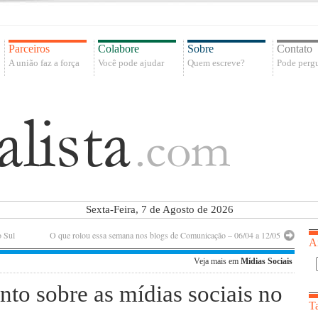
Parceiros
Colabore
Sobre
Contato
A união faz a força
Você pode ajudar
Quem escreve?
Pode pergu
Sexta-Feira, 7 de Agosto de 2026
 Sul
O que rolou essa semana nos blogs de Comunicação – 06/04 a 12/05
A
Veja mais em
Mídias Sociais
nto sobre as mídias sociais no
T