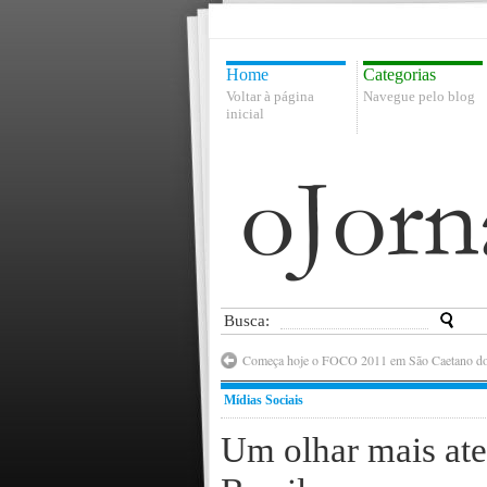
Home
Categorias
Voltar à página
Navegue pelo blog
inicial
Busca:
Começa hoje o FOCO 2011 em São Caetano do
Mídias Sociais
Um olhar mais ate