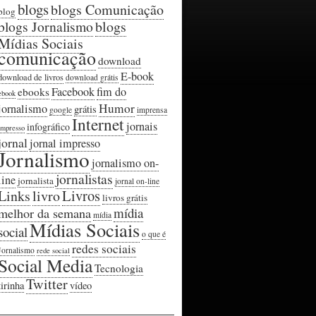
blogs
blogs Comunicação
blog
blogs Jornalismo
blogs
Mídias Sociais
comunicação
download
E-book
download de livros
download grátis
Facebook
fim do
ebooks
ebook
Humor
jornalismo
grátis
google
imprensa
Internet
jornais
infográfico
impresso
jornal
jornal impresso
Jornalismo
jornalismo on-
jornalistas
line
jornalista
jornal on-line
Livros
Links
livro
livros grátis
mídia
melhor da semana
mídia
Mídias Sociais
social
o que é
redes sociais
Jornalismo
rede social
Social Media
Tecnologia
Twitter
tirinha
vídeo