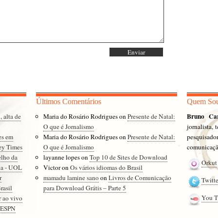
Últimos Comentários
Quem So
Bruno Ca
, alta de
Maria do Rosário Rodrigues
on
Presente de Natal:
O que é Jornalismo
jornalista,
es em
Maria do Rosário Rodrigues
on
Presente de Natal:
pesquisad
ey Times
O que é Jornalismo
comunicação
elho da
layanne lopes
on
Top 10 de Sites de Download
Orkut
cia - UOL
Victor
on
Os vários idiomas do Brasil
r
mamadu lamine sano
on
Livros de Comunicação
Twitte
rasil
para Download Grátis – Parte 5
You T
r ao vivo
- ESPN