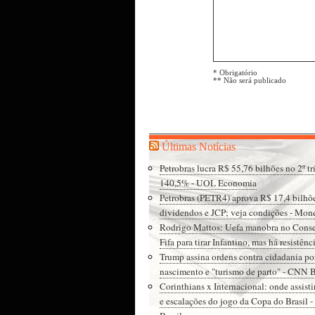
* Obrigatório
** Não será publicado
Últimas Notícias
Petrobras lucra R$ 55,76 bilhões no 2º tri
140,5% - UOL Economia
Petrobras (PETR4) aprova R$ 17,4 bilhõ
dividendos e JCP; veja condições - Mon
Rodrigo Mattos: Uefa manobra no Cons
Fifa para tirar Infantino, mas há resistên
Trump assina ordens contra cidadania po
nascimento e "turismo de parto" - CNN B
Corinthians x Internacional: onde assisti
e escalações do jogo da Copa do Brasil 