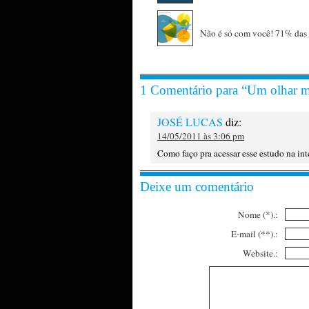
Não é só com você! 71% das 
1 Comentário para “Um olhar mai
JOSÉ LUCAS
diz:
14/05/2011 às 3:06 pm
Como faço pra acessar esse estudo na in
Deixe um comentário
Nome (*).:
E-mail (**).:
Website.: