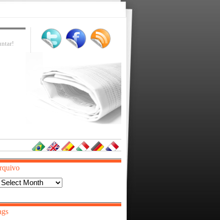
ntar!
rquivo
Arquivo
ags