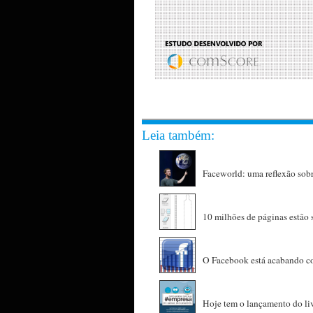
Leia também:
Faceworld: uma reflexão sob
10 milhões de páginas estão 
O Facebook está acabando co
Hoje tem o lançamento do l