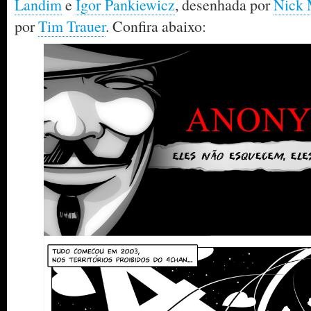
Landim
e
Igor Pankiewicz
, desenhada por
Nick 
por
Tim Trauer
. Confira abaixo: