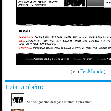
(via
TecMundo
)
Leia também:
Se o seu governo desligar a internet, fique calmo…