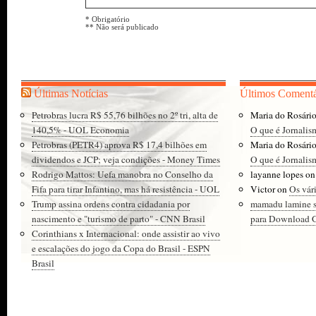
* Obrigatório
** Não será publicado
Últimas Notícias
Últimos Comentá
Petrobras lucra R$ 55,76 bilhões no 2º tri, alta de
Maria do Rosári
140,5% - UOL Economia
O que é Jornalis
Petrobras (PETR4) aprova R$ 17,4 bilhões em
Maria do Rosári
dividendos e JCP; veja condições - Money Times
O que é Jornalis
Rodrigo Mattos: Uefa manobra no Conselho da
layanne lopes
o
Fifa para tirar Infantino, mas há resistência - UOL
Victor
on
Os vár
Trump assina ordens contra cidadania por
mamadu lamine 
nascimento e "turismo de parto" - CNN Brasil
para Download Gr
Corinthians x Internacional: onde assistir ao vivo
e escalações do jogo da Copa do Brasil - ESPN
Brasil