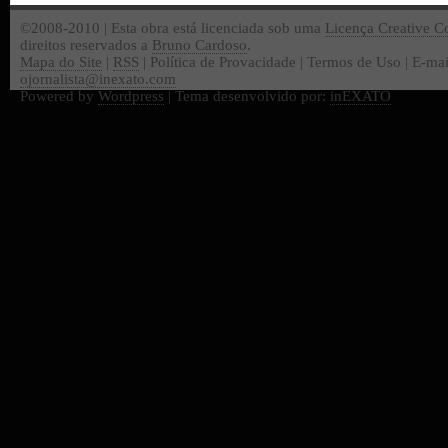
©2008-2010 | Esta obra está licenciada sob uma
Licença Creative 
direitos reservados a
Bruno Cardoso
.
Mapa do Site
|
RSS
| Política de Provacidade | Termos de Uso | E-mai
ojornalista@inexato.com
Powered by
Wordpress
| Tema desenvolvido por:
inEXATO