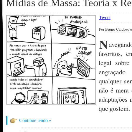
Mídias de Massa: Teoria x Re
Tweet
Por
Bruno Cardoso
e
N
avegan
favoritos, 
legal sobr
engraçado
qualquer se
não é mera 
adaptações n
que gostem.
Continue lendo »