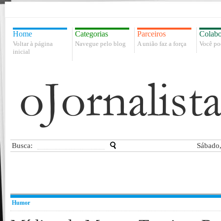
Home
Categorias
Parceiros
Colabo
Voltar à página
Navegue pelo blog
A união faz a força
Você po
inicial
Busca:
Sábado,
Humor