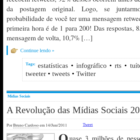
da postagem original. Logo, se juntarmos
probabilidade de você ter uma mensagem retwee
primeira hora é de 1 para 200! Das respostas
mensagem de volta, 10,7% […]
Continue lendo »
Tags:
estatísticas
•
infográfico
•
rts
•
tuít
tweeter
•
tweets
•
Twitter
Mídias Sociais
A Revolução das Mídias Sociais 2
Por
Bruno Cardoso
em 14/Jun/2011
Tweet
Q
uase 3 milhões de pesso