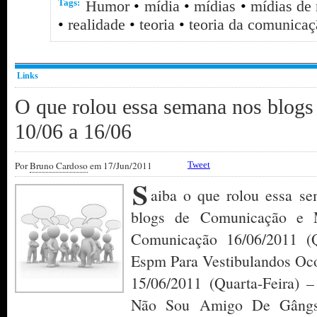
Tags:
Humor
•
mídia
•
mídias
•
mídias de
•
realidade
•
teoria
•
teoria da comunicaç
Links
O que rolou essa semana nos blog
10/06 a 16/06
Por
Bruno Cardoso
em 17/Jun/2011
Tweet
S
aiba o que rolou essa se
blogs de Comunicação e M
Comunicação 16/06/2011 (Q
Espm Para Vestibulandos Oc
15/06/2011 (Quarta-Feira)
Não Sou Amigo De Gângste