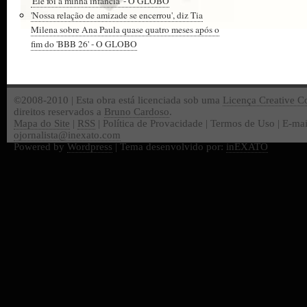
'Ele foi a minha infância' - O GLOBO
'Nossa relação de amizade se encerrou', diz Tia
Milena sobre Ana Paula quase quatro meses após o
fim do 'BBB 26' - O GLOBO
©2008-2010 | Esta obra está licenciada sob uma
Licença Creative 
direitos reservados a
Bruno Cardoso
.
Mapa do Site
|
RSS
| Política de Provacidade | Termos de Uso | E-mai
ojornalista@inexato.com
Powered by
Wordpress
| Tema desenvolvido por:
inEXATO