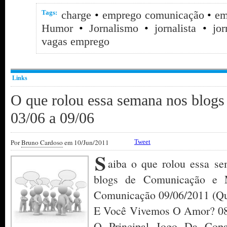
Tags:
charge
•
emprego comunicação
•
em
Humor
•
Jornalismo
•
jornalista
•
jor
vagas emprego
Links
O que rolou essa semana nos blog
03/06 a 09/06
Por
Bruno Cardoso
em 10/Jun/2011
Tweet
S
aiba o que rolou essa se
blogs de Comunicação e M
Comunicação 09/06/2011 (Qui
E Você Vivemos O Amor? 08/
O Principal Jogo Da Co