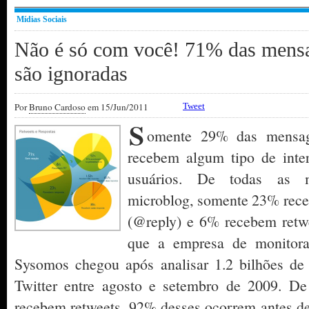
Mídias Sociais
Não é só com você! 71% das mensa
são ignoradas
Por
Bruno Cardoso
em 15/Jun/2011
Tweet
S
omente 29% das mensage
recebem algum tipo de inter
usuários. De todas as 
microblog, somente 23% rece
(@reply) e 6% recebem retwe
que a empresa de monitora
Sysomos chegou após analisar 1.2 bilhões de
Twitter entre agosto e setembro de 2009. D
recebem retweets, 92% desses ocorrem antes de