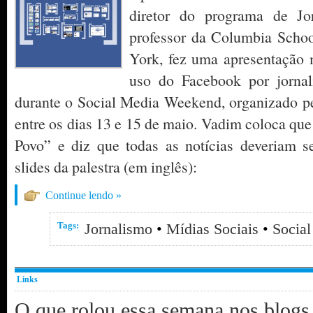
diretor do programa de J
professor da Columbia Schoo
York, fez uma apresentação m
uso do Facebook por jornalis
durante o Social Media Weekend, organizado p
entre os dias 13 e 15 de maio. Vadim coloca que
Povo” e diz que todas as notícias deveriam se
slides da palestra (em inglês):
Continue lendo »
Tags:
Jornalismo
•
Mídias Sociais
•
Socia
Links
O que rolou essa semana nos blog