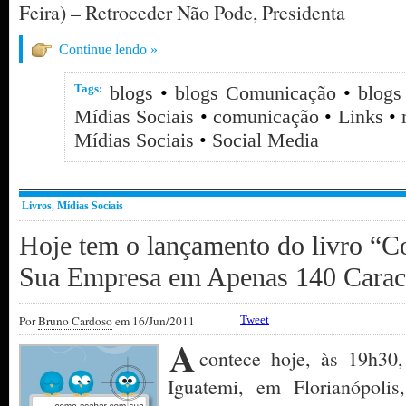
Feira) – Retroceder Não Pode, Presidenta
Continue lendo »
Tags:
blogs
•
blogs Comunicação
•
blogs
Mídias Sociais
•
comunicação
•
Links
•
Mídias Sociais
•
Social Media
Livros
,
Mídias Sociais
Hoje tem o lançamento do livro 
Sua Empresa em Apenas 140 Carac
Por
Bruno Cardoso
em 16/Jun/2011
Tweet
A
contece hoje, às 19h30
Iguatemi, em Florianópoli