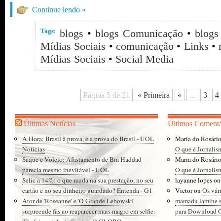
Continue lendo »
Tags:
blogs
•
blogs Comunicação
•
blogs
Mídias Sociais
•
comunicação
•
Links
•
Mídias Sociais
•
Social Media
Página 5 de 21
« Primeira
«
...
3
4
Últimas Notícias
Últimos Comentá
A Hora: Brasil à prova, e a prova do Brasil - UOL
Maria do Rosári
Notícias
O que é Jornalis
Saque e Voleio: Afastamento de Bia Haddad
Maria do Rosári
parecia mesmo inevitável - UOL
O que é Jornalis
Selic a 14%: o que muda na sua prestação, no seu
layanne lopes
o
cartão e no seu dinheiro guardado? Entenda - G1
Victor
on
Os vár
Ator de 'Roseanne' e 'O Grande Lebowski'
mamadu lamine 
surpreende fãs ao reaparecer mais magro em selfie:
para Download Gr