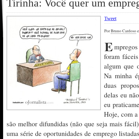
Tirinha: Você quer um empreg
Tweet
Por
Bruno Cardoso
e
E
mprego
foram fáceis
algum que 
Na minha ép
duas propo
delas eu não
eu praticame
Hoje, com a 
são melhor difundidas (não que seja mais fáci
uma série de oportunidades de emprego listada