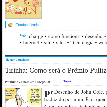
Continue lendo »
Tags:
charge
•
como funciona
•
desenho
•
Internet
•
site
•
sites
•
Tecnologia
•
web
Humor
,
Jornalismo
Tirinha: Como será o Prêmio Pulit
Por
Bruno Cardoso
em 17/Sep/2009
Tweet
p
r Desenho de John Cole, 
traduzido por mim. Para quem
é um prêmio estadunidense