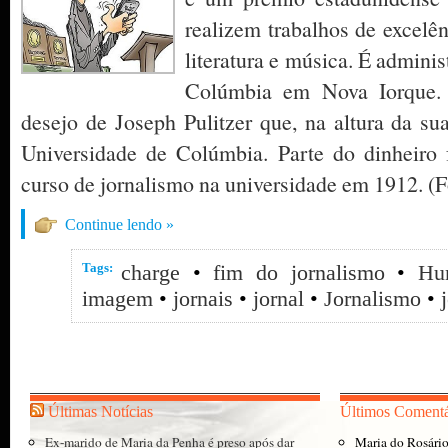
realizem trabalhos de excelên
literatura e música. É admini
Colúmbia em Nova Iorque.
desejo de Joseph Pulitzer que, na altura da su
Universidade de Colúmbia. Parte do dinheiro
curso de jornalismo na universidade em 1912. (
Continue lendo »
Tags:
charge
•
fim do jornalismo
•
Hu
imagem
•
jornais
•
jornal
•
Jornalismo
•
Últimas Notícias
Últimos Comentá
Ex-marido de Maria da Penha é preso após dar
Maria do Rosári