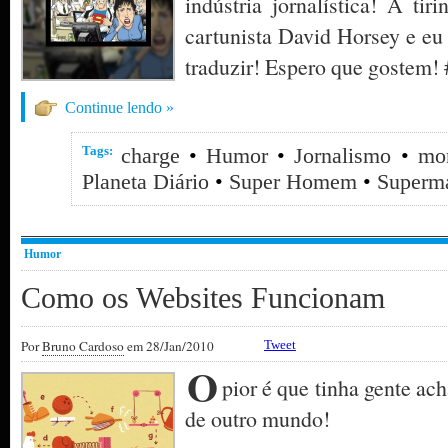
indústria jornalística! A tir
cartunista David Horsey e eu
traduzir! Espero que gostem! 
Continue lendo »
Tags:
charge
•
Humor
•
Jornalismo
•
mor
Planeta Diário
•
Super Homem
•
Superm
Humor
Como os Websites Funcionam
Por
Bruno Cardoso
em 28/Jan/2010
Tweet
O
pior é que tinha gente ac
de outro mundo!