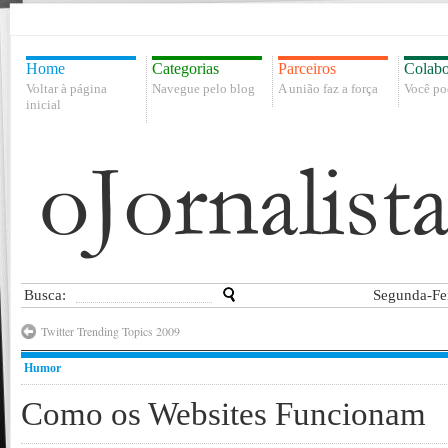
Home
Categorias
Parceiros
Colabo
Voltar à página
Navegue pelo blog
A união faz a força
Você po
inicial
Busca:
Segunda-Fei
Twitter Trending Topics 2009
Humor
Como os Websites Funcionam