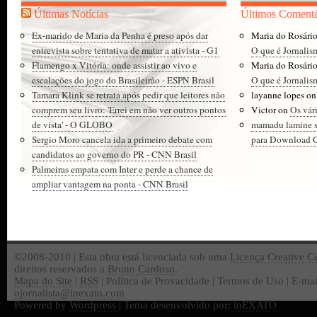
Últimas Notícias
Últimos Comentá
Ex-marido de Maria da Penha é preso após dar
Maria do Rosári
entrevista sobre tentativa de matar a ativista - G1
O que é Jornalis
Flamengo x Vitória: onde assistir ao vivo e
Maria do Rosári
escalações do jogo do Brasileirão - ESPN Brasil
O que é Jornalis
Tamara Klink se retrata após pedir que leitores não
layanne lopes
o
comprem seu livro: 'Errei em não ver outros pontos
Victor
on
Os vár
de vista' - O GLOBO
mamadu lamine 
Sergio Moro cancela ida a primeiro debate com
para Download Gr
candidatos ao governo do PR - CNN Brasil
Palmeiras empata com Inter e perde a chance de
ampliar vantagem na ponta - CNN Brasil
©2008-2010 | Esta obra está licenciada sob uma
Licença Creative 
direitos reservados a
Bruno Cardoso
.
Mapa do Site
|
RSS
| Política de Provacidade | Termos de Uso | E-mai
ojornalista@inexato.com
Powered by
Wordpress
| Tema desenvolvido por:
inEXATO