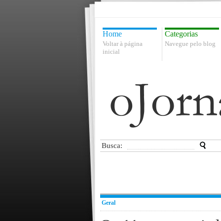
Home
Categorias
Voltar à página
Navegue pelo blog
inicial
Busca:
Geral