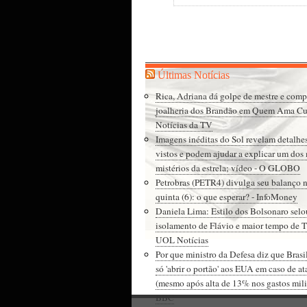
Últimas Notícias
Rica, Adriana dá golpe de mestre e comp
joalheria dos Brandão em Quem Ama Cu
Notícias da TV
Imagens inéditas do Sol revelam detalhe
vistos e podem ajudar a explicar um dos
mistérios da estrela; vídeo - O GLOBO
Petrobras (PETR4) divulga seu balanço n
quinta (6): o que esperar? - InfoMoney
Daniela Lima: Estilo dos Bolsonaro selo
isolamento de Flávio e maior tempo de T
UOL Notícias
Por que ministro da Defesa diz que Brasil
só 'abrir o portão' aos EUA em caso de a
(mesmo após alta de 13% nos gastos milit
BBC