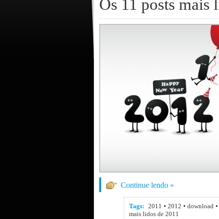
Os 11 posts mais 
Continue lendo »
Tags:
2011
•
2012
•
download
mais lidos de 2011