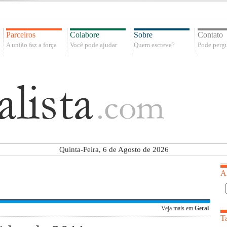
Parceiros
Colabore
Sobre
Contato
A união faz a força
Você pode ajudar
Quem escreve?
Pode pergu
Quinta-Feira, 6 de Agosto de 2026
A
Veja mais em
Geral
T