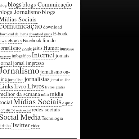
blogs
blogs Comunicação
blog
blogs Jornalismo
blogs
Mídias Sociais
comunicação
download
E-book
download de livros
download grátis
Facebook
fim do
ebooks
ebook
Humor
jornalismo
grátis
google
imprensa
Internet
jornais
infográfico
impresso
jornal
jornal impresso
Jornalismo
jornalismo on-
jornalistas
line
jornalista
jornal on-line
Livros
Links
livro
livros grátis
mídia
melhor da semana
mídia
Mídias Sociais
social
o que é
redes sociais
Jornalismo
rede social
Social Media
Tecnologia
Twitter
tirinha
vídeo