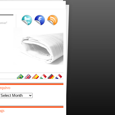
ntar!
rquivo
Arquivo
ags