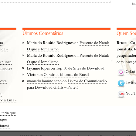
i
Últimos Comentários
Quem So
Bruno Ca
ra
Maria do Rosário Rodrigues
on
Presente de Natal:
ida -
O que é Jornalismo
jornalista,
Maria do Rosário Rodrigues
on
Presente de Natal:
pesquisad
s nunca
O que é Jornalismo
comunicação
 maiores
layanne lopes
on
Top 10 de Sites de Download
Orkut
Victor
on
Os vários idiomas do Brasil
esta
mamadu lamine sano
on
Livros de Comunicação
Twitte
para Download Grátis – Parte 5
You T
u
V a Lula -
 teria que
taque
ares) -