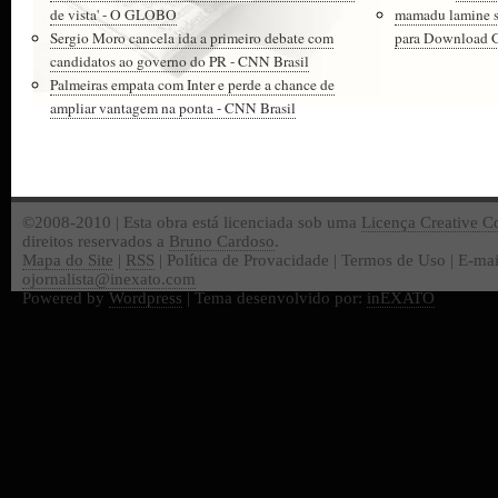
de vista' - O GLOBO
mamadu lamine 
Sergio Moro cancela ida a primeiro debate com
para Download Gr
candidatos ao governo do PR - CNN Brasil
Palmeiras empata com Inter e perde a chance de
ampliar vantagem na ponta - CNN Brasil
©2008-2010 | Esta obra está licenciada sob uma
Licença Creative 
direitos reservados a
Bruno Cardoso
.
Mapa do Site
|
RSS
| Política de Provacidade | Termos de Uso | E-mai
ojornalista@inexato.com
Powered by
Wordpress
| Tema desenvolvido por:
inEXATO