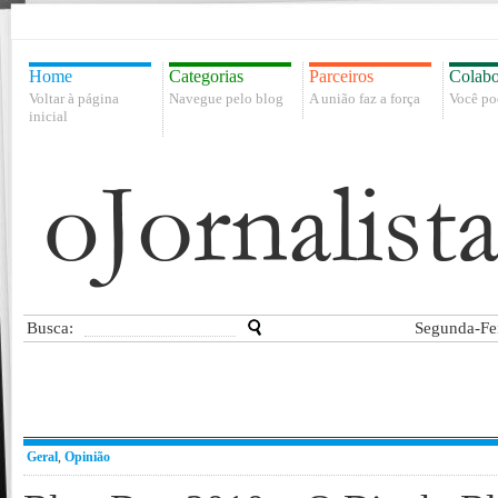
Home
Categorias
Parceiros
Colabo
Voltar à página
Navegue pelo blog
A união faz a força
Você po
inicial
Busca:
Segunda-Fei
Geral
,
Opinião