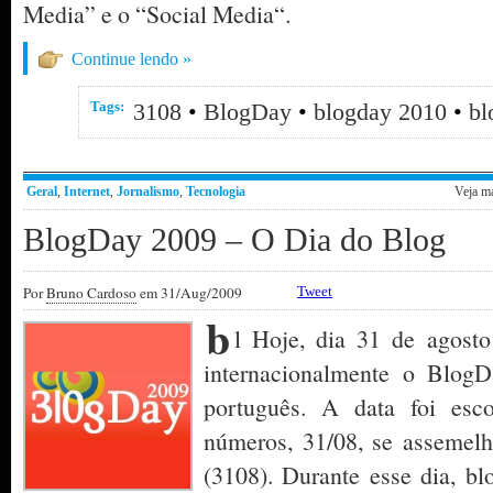
Media” e o “Social Media“.
Continue lendo »
Tags:
3108
•
BlogDay
•
blogday 2010
•
bl
Geral
,
Internet
,
Jornalismo
,
Tecnologia
Veja m
BlogDay 2009 – O Dia do Blog
Por
Bruno Cardoso
em 31/Aug/2009
Tweet
b
l Hoje, dia 31 de agost
internacionalmente o Blog
português. A data foi esc
números, 31/08, se assemel
(3108). Durante esse dia, b