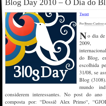
Blog Day 2010 – O Dia do B
Tweet
Por
Bruno Cardoso
e
N
o dia de
2009,
internacion
do Blog, e
escolhida p
31/08, se a
Blog (3108).
mundo ind
considerem interessantes. No post do ano p
composta por: “Dossiê Alex Primo“, “GJOL