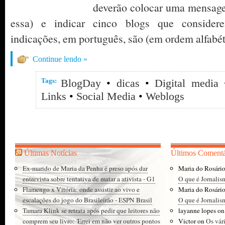
deverão colocar uma mensage
essa) e indicar cinco blogs que considere
indicações, em português, são (em ordem alfabét
Continue lendo »
Tags:
BlogDay
•
dicas
•
Digital media
Links
•
Social Media
•
Weblogs
Últimas Notícias
Últimos Comentá
Ex-marido de Maria da Penha é preso após dar
Maria do Rosári
entrevista sobre tentativa de matar a ativista - G1
O que é Jornalis
Flamengo x Vitória: onde assistir ao vivo e
Maria do Rosári
escalações do jogo do Brasileirão - ESPN Brasil
O que é Jornalis
Tamara Klink se retrata após pedir que leitores não
layanne lopes
o
comprem seu livro: 'Errei em não ver outros pontos
Victor
on
Os vár