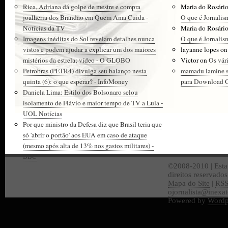
Rica, Adriana dá golpe de mestre e compra
Maria do Rosári
joalheria dos Brandão em Quem Ama Cuida -
O que é Jornalis
Notícias da TV
Maria do Rosári
Imagens inéditas do Sol revelam detalhes nunca
O que é Jornalis
vistos e podem ajudar a explicar um dos maiores
layanne lopes
o
mistérios da estrela; vídeo - O GLOBO
Victor
on
Os vár
Petrobras (PETR4) divulga seu balanço nesta
mamadu lamine 
quinta (6): o que esperar? - InfoMoney
para Download Gr
Daniela Lima: Estilo dos Bolsonaro selou
isolamento de Flávio e maior tempo de TV a Lula -
UOL Notícias
Por que ministro da Defesa diz que Brasil teria que
só 'abrir o portão' aos EUA em caso de ataque
(mesmo após alta de 13% nos gastos militares) -
BBC
©2008-2010 | Esta
direitos reservado
Mapa do Site
|
RS
ojornalista@inexa
Powered by
Wordp