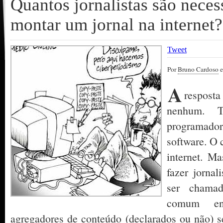
Quantos jornalistas são neces
montar um jornal na internet?
Tweet
Por
Bruno Cardoso
e
A
respost
nenhum. T
programador
software. O 
internet. M
fazer jorna
ser chama
comum enc
agregadores de conteúdo (declarados ou não) 