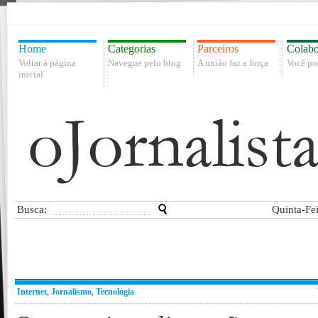
Home
Categorias
Parceiros
Colabo
Voltar à página
Navegue pelo blog
A união faz a força
Você po
inicial
Busca:
Quinta-Fe
Internet
,
Jornalismo
,
Tecnologia