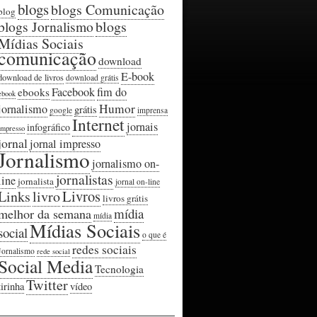
blogs
blogs Comunicação
blog
blogs Jornalismo
blogs
Mídias Sociais
comunicação
download
E-book
download de livros
download grátis
Facebook
fim do
ebooks
ebook
Humor
jornalismo
grátis
google
imprensa
Internet
jornais
infográfico
impresso
jornal
jornal impresso
Jornalismo
jornalismo on-
jornalistas
line
jornalista
jornal on-line
Livros
Links
livro
livros grátis
mídia
melhor da semana
mídia
Mídias Sociais
social
o que é
redes sociais
Jornalismo
rede social
Social Media
Tecnologia
Twitter
tirinha
vídeo