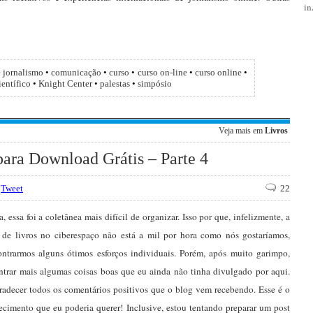
i
e jornalismo
•
comunicação
•
curso
•
curso on-line
•
curso online
•
ientífico
•
Knight Center
•
palestas
•
simpósio
Veja mais em
Livros
ara Download Grátis – Parte 4
Tweet
22
, essa foi a coletânea mais difícil de organizar. Isso por que, infelizmente, a
 de livros no ciberespaço não está a mil por hora como nós gostaríamos,
ontrarmos alguns ótimos esforços individuais. Porém, após muito garimpo,
trar mais algumas coisas boas que eu ainda não tinha divulgado por aqui.
radecer todos os comentários positivos que o blog vem recebendo. Esse é o
cimento que eu poderia querer! Inclusive, estou tentando preparar um post