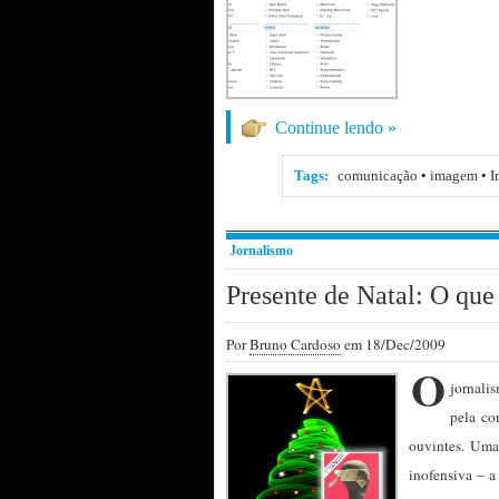
Continue lendo »
Tags:
comunicação
•
imagem
•
I
Jornalismo
Presente de Natal: O que
Por
Bruno Cardoso
em 18/Dec/2009
O
jornali
pela co
ouvintes. Uma
inofensiva – a