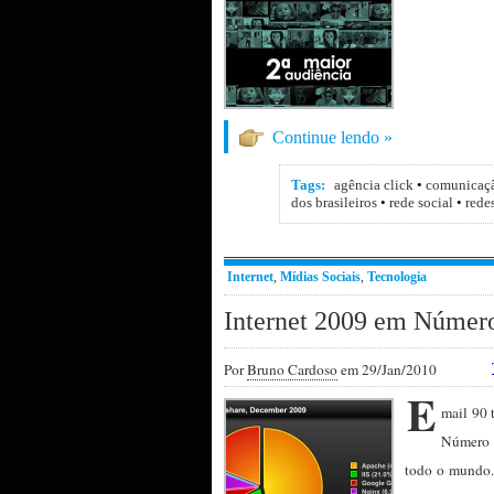
Continue lendo »
Tags:
agência click
•
comunicaç
dos brasileiros
•
rede social
•
rede
Internet
,
Mídias Sociais
,
Tecnologia
Internet 2009 em Númer
Por
Bruno Cardoso
em 29/Jan/2010
E
mail 90 
Número m
todo o mundo.