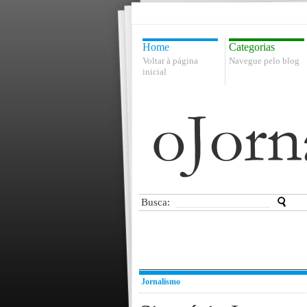
Home
Categorias
Voltar à página
Navegue pelo blog
inicial
Busca:
Jornalismo