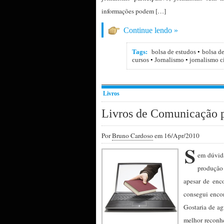
informações podem […]
Continue lendo »
Tags:
bolsa de estudos
•
bolsa d
cursos
•
Jornalismo
•
jornalismo c
Livros
Livros de Comunicação p
Por
Bruno Cardoso
em 16/Apr/2010
S
em dúvida
produção
apesar de enc
consegui encon
Gostaria de ag
melhor reconhe