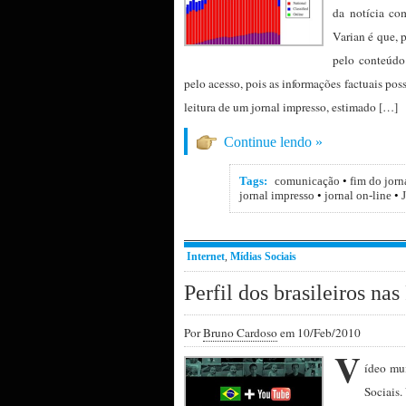
da notícia co
Varian é que, p
pelo conteúdo.
pelo acesso, pois as informações factuais p
leitura de um jornal impresso, estimado […]
Continue lendo »
Tags:
comunicação
•
fim do jor
jornal impresso
•
jornal on-line
•
Internet
,
Mídias Sociais
Perfil dos brasileiros na
Por
Bruno Cardoso
em 10/Feb/2010
V
ídeo mui
Sociais.