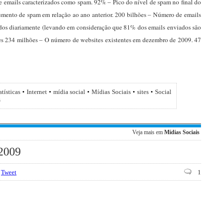
 emails caracterizados como spam. 92% – Pico do nível de spam no final do
mento de spam em relação ao ano anterior. 200 bilhões – Número de emails
dos diariamente (levando em consideração que 81% dos emails enviados são
es 234 milhões – O número de websites existentes em dezembro de 2009. 47
atísticas
•
Internet
•
mídia social
•
Mídias Sociais
•
sites
•
Social
s
Veja mais em
Mídias Sociais
 2009
Tweet
1