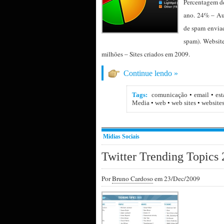
Percentagem de
ano. 24% – Au
de spam envia
spam). Websit
milhões – Sites criados em 2009.
Continue lendo »
Tags:
comunicação
•
email
•
est
Media
•
web
•
web sites
•
website
Mídias Sociais
Twitter Trending Topics
Por
Bruno Cardoso
em 23/Dec/2009