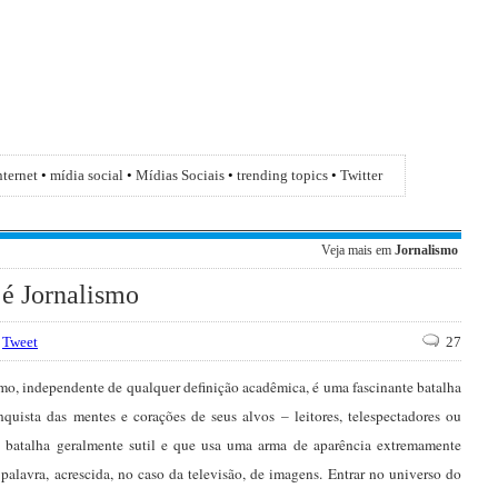
nternet
•
mídia social
•
Mídias Sociais
•
trending topics
•
Twitter
Veja mais em
Jornalismo
 é Jornalismo
Tweet
27
smo, independente de qualquer definição acadêmica, é uma fascinante batalha
nquista das mentes e corações de seus alvos – leitores, telespectadores ou
 batalha geralmente sutil e que usa uma arma de aparência extremamente
 palavra, acrescida, no caso da televisão, de imagens. Entrar no universo do