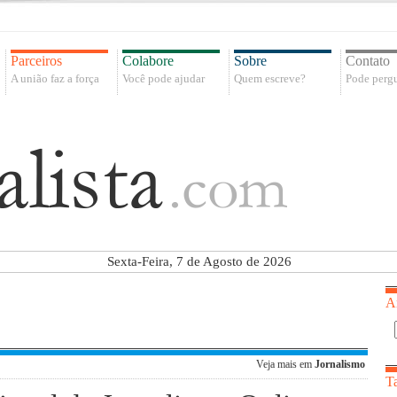
Parceiros
Colabore
Sobre
Contato
A união faz a força
Você pode ajudar
Quem escreve?
Pode pergu
Sexta-Feira, 7 de Agosto de 2026
A
Veja mais em
Jornalismo
T