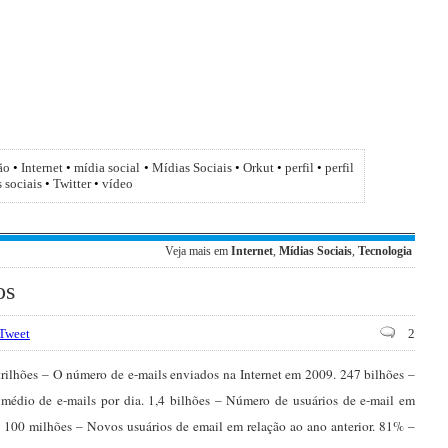
ão
•
Internet
•
mídia social
•
Mídias Sociais
•
Orkut
•
perfil
•
perfil
s sociais
•
Twitter
•
vídeo
Veja mais em
Internet
,
Mídias Sociais
,
Tecnologia
os
Tweet
2
trilhões – O número de e-mails enviados na Internet em 2009. 247 bilhões –
édio de e-mails por dia. 1,4 bilhões – Número de usuários de e-mail em
 100 milhões – Novos usuários de email em relação ao ano anterior. 81% –