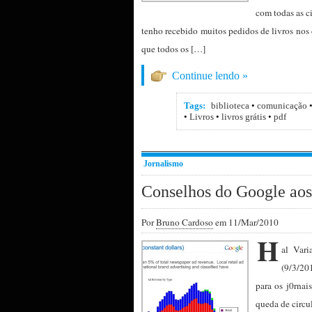
com todas as ci
tenho recebido muitos pedidos de livros nos 
que todos os […]
Continue lendo »
Tags:
biblioteca
•
comunicação
•
Livros
•
livros grátis
•
pdf
Jornalismo
Conselhos do Google aos
Por
Bruno Cardoso
em 11/Mar/2010
H
al Vari
(9/3/20
para os j0rnai
queda de circu