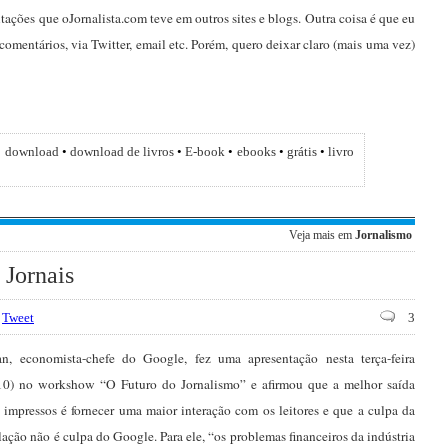
tações que oJornalista.com teve em outros sites e blogs. Outra coisa é que eu
comentários, via Twitter, email etc. Porém, quero deixar claro (mais uma vez)
•
download
•
download de livros
•
E-book
•
ebooks
•
grátis
•
livro
Veja mais em
Jornalismo
 Jornais
Tweet
3
an, economista-chefe do Google, fez uma apresentação nesta terça-feira
10) no workshow “O Futuro do Jornalismo” e afirmou que a melhor saída
s impressos é fornecer uma maior interação com os leitores e que a culpa da
lação não é culpa do Google. Para ele, “os problemas financeiros da indústria