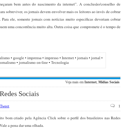
meçaram bem antes do nascimento da internet”. A conclusão/conselho de
ara sobreviver, os jornais devem envolver mais os leitores ao invés de cobrar
 Para ele, somente jornais com notícias muito específicas deveriam cobrar
ossuem uma concorrência muito alta. Outra coisa que compromete é o tempo de
nalismo
•
google
•
imprensa
•
impresso
•
Internet
•
jornais
•
jornal
•
Jornalismo
•
jornalismo on-line
•
Tecnologia
Veja mais em
Internet
,
Mídias Sociais
s Redes Sociais
Tweet
1
to bom criado pela Agência Click sobre o perfil dos brasileiros nas Redes
 Vale a pena dar uma olhada.