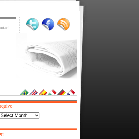
ntar!
rquivo
Arquivo
ags