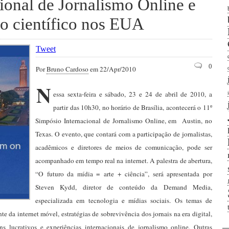
ional de Jornalismo Online e
mo científico nos EUA
Tweet
0
Por
Bruno Cardoso
em 22/Apr/2010
N
essa sexta-feira e sábado, 23 e 24 de abril de 2010, a
partir das 10h30, no horário de Brasília, acontecerá o 11º
Simpósio Internacional de Jornalismo Online, em Austin, no
Texas. O evento, que contará com a participação de jornalistas,
acadêmicos e diretores de meios de comunicação, pode ser
acompanhado em tempo real na internet. A palestra de abertura,
“O futuro da mídia = arte + ciência”, será apresentada por
Steven Kydd, diretor de conteúdo da Demand Media,
especializada em tecnologia e mídias sociais. Os temas de
te da internet móvel, estratégias de sobrevivência dos jornais na era digital,
ins lucrativos e experiências internacionais de jornalismo online. Outras