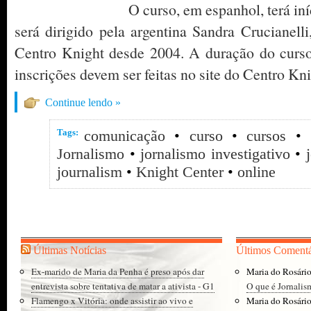
O curso, em espanhol, terá in
será dirigido pela argentina Sandra Crucianelli,
Centro Knight desde 2004. A duração do curs
inscrições devem ser feitas no site do Centro Kni
Continue lendo »
Tags:
comunicação
•
curso
•
cursos
•
Jornalismo
•
jornalismo investigativo
•
journalism
•
Knight Center
•
online
Últimas Notícias
Últimos Comentá
Ex-marido de Maria da Penha é preso após dar
Maria do Rosári
entrevista sobre tentativa de matar a ativista - G1
O que é Jornalis
Flamengo x Vitória: onde assistir ao vivo e
Maria do Rosári