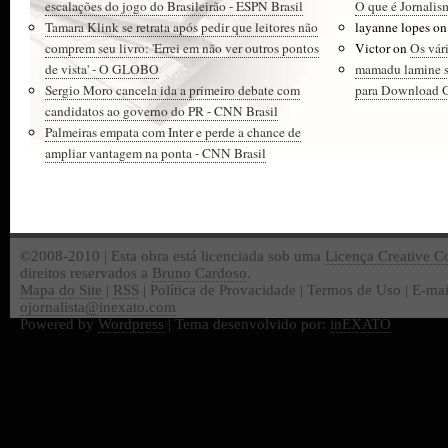
escalações do jogo do Brasileirão - ESPN Brasil
O que é Jornalis
Tamara Klink se retrata após pedir que leitores não
layanne lopes
o
comprem seu livro: 'Errei em não ver outros pontos
Victor
on
Os vár
de vista' - O GLOBO
mamadu lamine 
Sergio Moro cancela ida a primeiro debate com
para Download Gr
candidatos ao governo do PR - CNN Brasil
Palmeiras empata com Inter e perde a chance de
ampliar vantagem na ponta - CNN Brasil
©2008-2010 | Esta obra está licenciada sob uma
Licença Creative 
direitos reservados a
Bruno Cardoso
.
Mapa do Site
|
RSS
| Política de Provacidade | Termos de Uso | E-mai
ojornalista@inexato.com
Powered by
Wordpress
| Tema desenvolvido por:
inEXATO