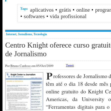
Tags:
aplicativos
•
grátis
•
online
•
progra
•
softwares
•
vida profissional
Internet
,
Jornalismo
,
Tecnologia
Centro Knight oferece curso gratuit
de Jornalismo
Por
Bruno Cardoso
em 05/Oct/2009
Tweet
P
rofessores de Jornalismo 
têm até o dia 18 desde mês p
online gratuito do Knight Ce
Americas, da University o
“Ferramentas digitais para o 