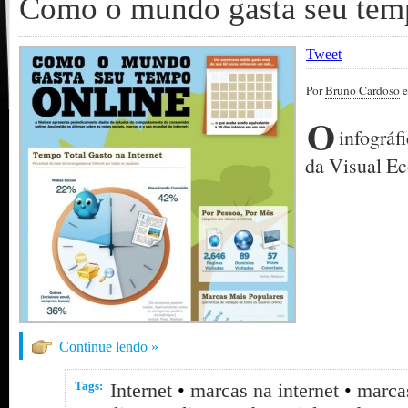
Como o mundo gasta seu tem
Tweet
Por
Bruno Cardoso
e
O
infográf
da Visual E
Continue lendo »
Tags:
Internet
•
marcas na internet
•
marcas