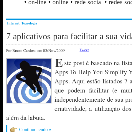
•
on-line
•
online
•
rede social
•
redes soc
Internet
,
Tecnologia
7 aplicativos para facilitar a sua vi
Por
Bruno Cardoso
em 03/Nov/2009
Tweet
E
ste post é baseado na lis
Apps To Help You Simplify Y
Apps. Aqui estão listados 7 a
que podem facilitar (e muit
independentemente de sua pr
criatividade, a utilização do
além da labuta.
Continue lendo »