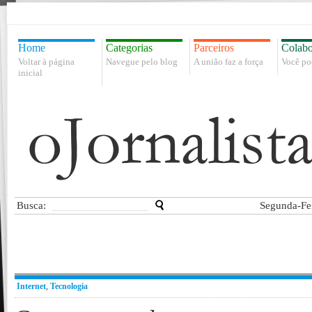
Home
Categorias
Parceiros
Colabo
Voltar à página
Navegue pelo blog
A união faz a força
Você po
inicial
Busca:
Segunda-Fei
Internet
,
Tecnologia