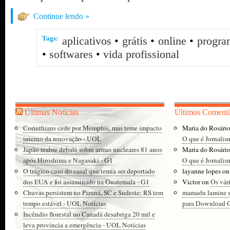
Continue lendo »
Tags:
aplicativos
•
grátis
•
online
•
progra
•
softwares
•
vida profissional
Últimas Notícias
Últimos Comentá
Corinthians cede por Memphis, mas teme impacto
Maria do Rosári
interno da renovação - UOL
O que é Jornalis
Japão reabre debate sobre armas nucleares 81 anos
Maria do Rosári
após Hiroshima e Nagasaki - G1
O que é Jornalis
O trágico caso do casal que temia ser deportado
layanne lopes
o
dos EUA e foi assassinado na Guatemala - G1
Victor
on
Os vár
Chuvas persistem no Paraná, SC e Sudeste; RS tem
mamadu lamine 
tempo estável - UOL Notícias
para Download Gr
Incêndio florestal no Canadá desabriga 20 mil e
leva província a emergência - UOL Notícias