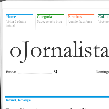
Home
Categorias
Parceiros
Colabo
Voltar à página
Navegue pelo blog
A união faz a força
Você po
inicial
Busca:
Domingo
Internet
,
Tecnologia