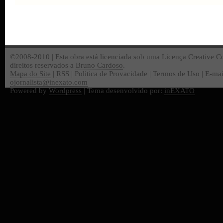
©2008-2010 | Esta obra está licenciada sob uma
Licença Creative 
direitos reservados a
Bruno Cardoso
.
Mapa do Site
|
RSS
| Política de Provacidade | Termos de Uso | E-mai
ojornalista@inexato.com
Powered by
Wordpress
| Tema desenvolvido por:
inEXATO