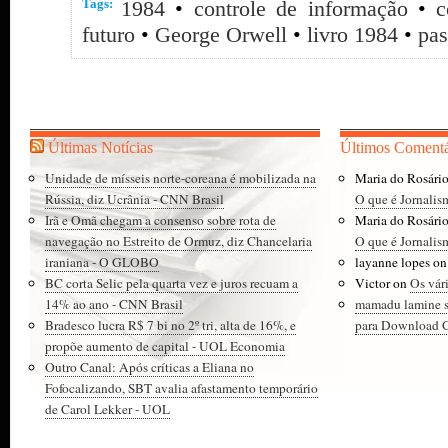
Tags:
1984
•
controle de informação
•
c
futuro
•
George Orwell
•
livro 1984
•
pa
Últimas Notícias
Últimos Comentá
Unidade de mísseis norte-coreana é mobilizada na
Maria do Rosári
Rússia, diz Ucrânia - CNN Brasil
O que é Jornalis
Irã e Omã chegam a consenso sobre rota de
Maria do Rosári
navegação no Estreito de Ormuz, diz Chancelaria
O que é Jornalis
iraniana - O GLOBO
layanne lopes
o
BC corta Selic pela quarta vez e juros recuam a
Victor
on
Os vár
14% ao ano - CNN Brasil
mamadu lamine 
Bradesco lucra R$ 7 bi no 2º tri, alta de 16%, e
para Download Gr
propõe aumento de capital - UOL Economia
Outro Canal: Após críticas a Eliana no
Fofocalizando, SBT avalia afastamento temporário
de Carol Lekker - UOL