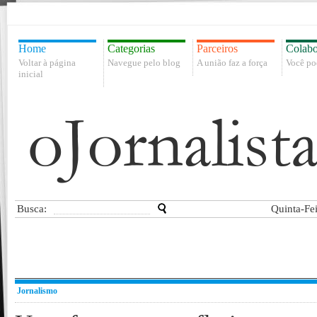
Home
Categorias
Parceiros
Colabo
Voltar à página
Navegue pelo blog
A união faz a força
Você po
inicial
Busca:
Quinta-Fe
Jornalismo