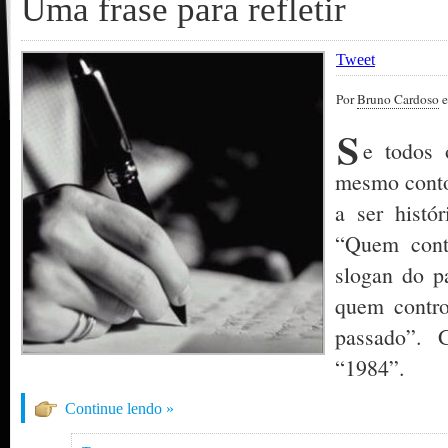
Uma frase para refletir
Tweet
Por
Bruno Cardoso
e
S
e todos 
mesmo conto,
a ser histór
“Quem contr
slogan do pa
quem contro
passado”. 
“1984”.
Continue lendo »