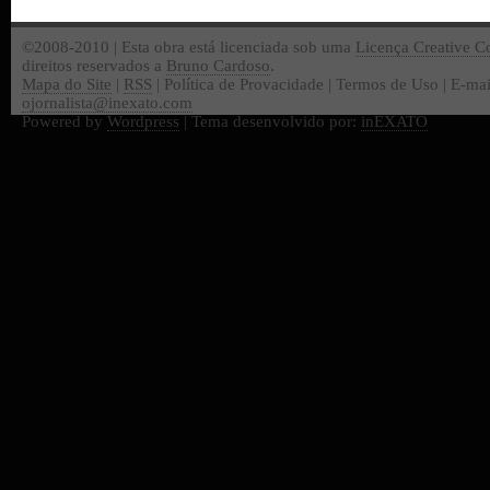
©2008-2010 | Esta obra está licenciada sob uma
Licença Creative 
direitos reservados a
Bruno Cardoso
.
Mapa do Site
|
RSS
| Política de Provacidade | Termos de Uso | E-mai
ojornalista@inexato.com
Powered by
Wordpress
| Tema desenvolvido por:
inEXATO