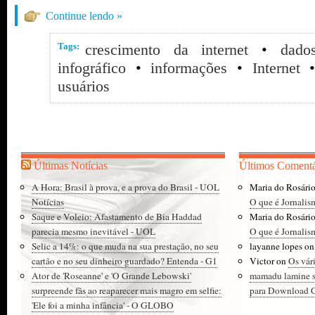
Continue lendo »
Tags:
crescimento da internet
•
dado
infográfico
•
informações
•
Internet
usuários
Últimas Notícias
Últimos Comentá
A Hora: Brasil à prova, e a prova do Brasil - UOL
Maria do Rosári
Notícias
O que é Jornalis
Saque e Voleio: Afastamento de Bia Haddad
Maria do Rosári
parecia mesmo inevitável - UOL
O que é Jornalis
Selic a 14%: o que muda na sua prestação, no seu
layanne lopes
o
cartão e no seu dinheiro guardado? Entenda - G1
Victor
on
Os vár
Ator de 'Roseanne' e 'O Grande Lebowski'
mamadu lamine 
surpreende fãs ao reaparecer mais magro em selfie:
para Download Gr
'Ele foi a minha infância' - O GLOBO