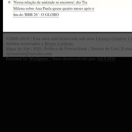
'Nossa relação de amizade se encerrou', diz Tia
Milena sobre Ana Paula quase quatro meses após o
fim do 'BBB 26' - O GLOBO
©2008-2010 | Esta obra está licenciada sob uma
Licença Creative 
direitos reservados a
Bruno Cardoso
.
Mapa do Site
|
RSS
| Política de Provacidade | Termos de Uso | E-mai
ojornalista@inexato.com
Powered by
Wordpress
| Tema desenvolvido por:
inEXATO