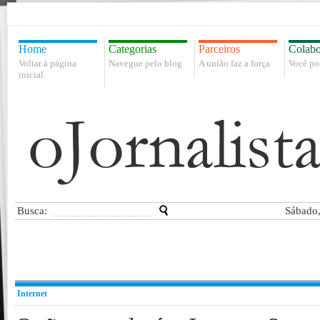
Home
Categorias
Parceiros
Colabo
Voltar à página
Navegue pelo blog
A união faz a força
Você po
inicial
Busca:
Sábado,
Internet