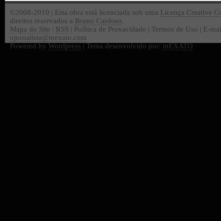
©2008-2010 | Esta obra está licenciada sob uma
Licença Creative 
direitos reservados a
Bruno Cardoso
.
Mapa do Site
|
RSS
| Política de Provacidade | Termos de Uso | E-mai
ojornalista@inexato.com
Powered by
Wordpress
| Tema desenvolvido por:
inEXATO