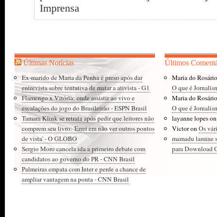
Imprensa
Últimas Notícias
Últimos Comentá
Ex-marido de Maria da Penha é preso após dar
Maria do Rosári
entrevista sobre tentativa de matar a ativista - G1
O que é Jornalis
Flamengo x Vitória: onde assistir ao vivo e
Maria do Rosári
escalações do jogo do Brasileirão - ESPN Brasil
O que é Jornalis
Tamara Klink se retrata após pedir que leitores não
layanne lopes
o
comprem seu livro: 'Errei em não ver outros pontos
Victor
on
Os vár
de vista' - O GLOBO
mamadu lamine 
Sergio Moro cancela ida a primeiro debate com
para Download Gr
candidatos ao governo do PR - CNN Brasil
Palmeiras empata com Inter e perde a chance de
ampliar vantagem na ponta - CNN Brasil