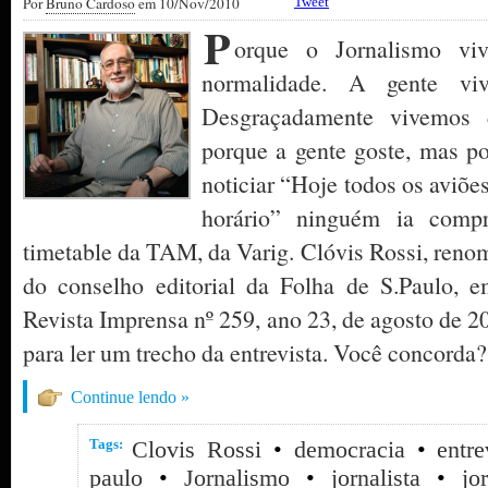
Por
Bruno Cardoso
em 10/Nov/2010
Tweet
P
orque o Jornalismo vi
normalidade. A gente vi
Desgraçadamente vivemos 
porque a gente goste, mas po
noticiar “Hoje todos os aviõ
horário” ninguém ia compr
timetable da TAM, da Varig. Clóvis Rossi, renom
do conselho editorial da Folha de S.Paulo, e
Revista Imprensa nº 259, ano 23, de agosto de 20
para ler um trecho da entrevista. Você concorda?
Continue lendo »
Tags:
Clovis Rossi
•
democracia
•
entre
paulo
•
Jornalismo
•
jornalista
•
jo