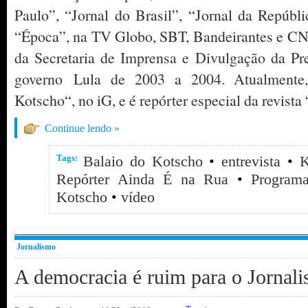
Paulo”, “Jornal do Brasil”, “Jornal da Repúblic
“Época”, na TV Globo, SBT, Bandeirantes e CNT
da Secretaria de Imprensa e Divulgação da Pr
governo Lula de 2003 a 2004. Atualmente,
Kotscho“, no iG, e é repórter especial da revista 
Continue lendo »
Tags:
Balaio do Kotscho
•
entrevista
•
K
Repórter Ainda É na Rua
•
Program
Kotscho
•
vídeo
Jornalismo
A democracia é ruim para o Jornal