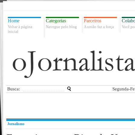
Home
Categorias
Parceiros
Colabo
Voltar à página
Navegue pelo blog
A união faz a força
Você po
inicial
Busca:
Segunda-Fei
Jornalismo