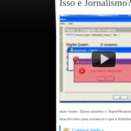
Isso é Jornalismo
meio termo. Quem mandou o Super-Homem esc
duas divisões para esclarecer o que é Jornali
Continue lendo »