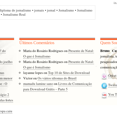
i
diploma de jornalismo
•
jornais
•
jornal
•
Jornalismo
•
Jornalismo
•
Jornalismo Real
Últimos Comentários
Quem So
Bruno Ca
F do
Maria do Rosário Rodrigues
on
Presente de Natal:
O que é Jornalismo
jornalista,
do joelho
Maria do Rosário Rodrigues
on
Presente de Natal:
pesquisad
O que é Jornalismo
comunicação
mas
layanne lopes
on
Top 10 de Sites de Download
Orkut
ram menor
Victor
on
Os vários idiomas do Brasil
e - O
mamadu lamine sano
on
Livros de Comunicação
Twitte
para Download Grátis – Parte 5
You T
tágio 2
das fortes
espa caiu