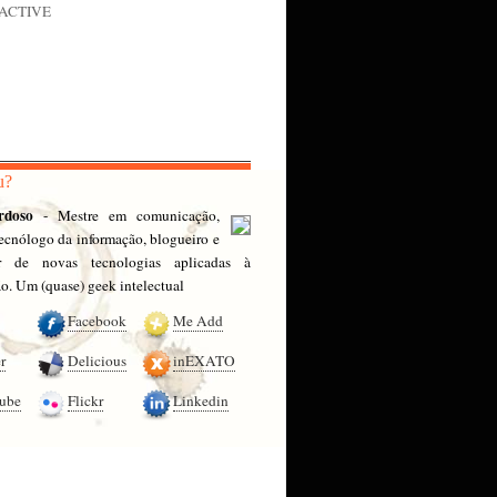
nACTIVE
u?
rdoso
- Mestre em comunicação,
 tecnólogo da informação, blogueiro e
or de novas tecnologias aplicadas à
. Um (quase) geek intelectual
Facebook
Me Add
r
Delicious
inEXATO
ube
Flickr
Linkedin