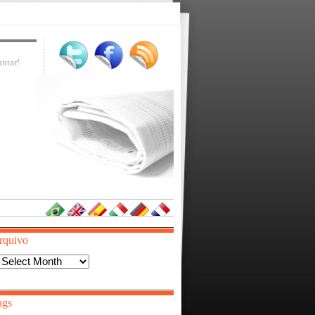
ntar!
rquivo
Arquivo
ags