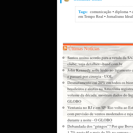
Tags:
comunicação
•
diploma
•
em Tempo Real
•
Jornalismo Ideal
Últimas Notícias
Santos assina acordo para a venda da SA
clube; veja detalhes - band.com.br
John Kennedy sofre lesão no ligamento 
e passará por cirurgia - UOL
Desmatamento cai 20% em todos os bio
brasileiros e alertas na Amazônia regist
volume da década, mostram dados do Inp
GLOBO
Ventania no RJ e em SP: Rio volta ao Es
com previsão de ventos moderados e raja
durante a noite - O GLOBO
Debandada dos “gringos”? Por que Ibov
1,7% nesta 6ª e mais de 3% na semana -