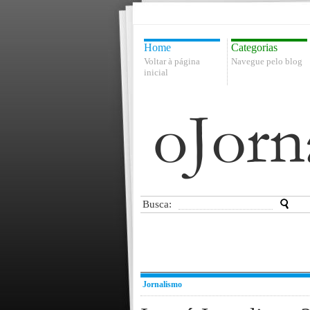
Home
Categorias
Voltar à página
Navegue pelo blog
inicial
Busca:
Jornalismo