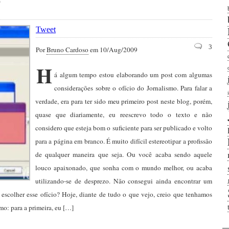
?
Tweet
3
Por
Bruno Cardoso
em 10/Aug/2009
H
á algum tempo estou elaborando um post com algumas
considerações sobre o ofício do Jornalismo. Para falar a
verdade, era para ter sido meu primeiro post neste blog, porém,
quase que diariamente, eu reescrevo todo o texto e não
considero que esteja bom o suficiente para ser publicado e volto
para a página em branco. É muito difícil estereotipar a profissão
de qualquer maneira que seja. Ou você acaba sendo aquele
louco apaixonado, que sonha com o mundo melhor, ou acaba
utilizando-se de desprezo. Não consegui ainda encontrar um
olher esse ofício? Hoje, diante de tudo o que vejo, creio que tenhamos
smo: para a primeira, eu […]