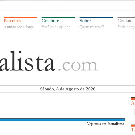
Parceiros
Colabore
Sobre
Contato
A união faz a força
Você pode ajudar
Quem escreve?
Pode pergu
Sábado, 8 de Agosto de 2026
A
Veja mais em
Jornalismo
T