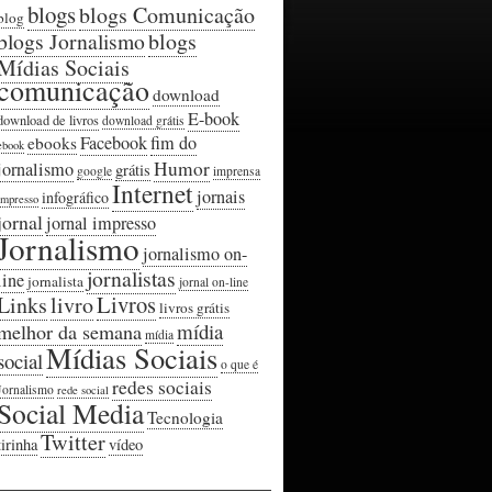
blogs
blogs Comunicação
blog
blogs Jornalismo
blogs
Mídias Sociais
comunicação
download
E-book
download de livros
download grátis
Facebook
fim do
ebooks
ebook
Humor
jornalismo
grátis
google
imprensa
Internet
jornais
infográfico
impresso
jornal
jornal impresso
Jornalismo
jornalismo on-
jornalistas
line
jornalista
jornal on-line
Livros
Links
livro
livros grátis
mídia
melhor da semana
mídia
Mídias Sociais
social
o que é
redes sociais
Jornalismo
rede social
Social Media
Tecnologia
Twitter
tirinha
vídeo