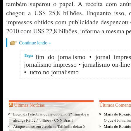
também superou o papel. A receita com anúnc
chegou a US$ 25,8 bilhões. Enquanto isso, o
impressos obtidos com publicidade despencou
2010 com US$ 22,8 bilhões, informa a mesma pe
Continue lendo »
Tags:
fim do jornalismo
•
jornal impre
jornalismo impresso
•
jornalismo on-line
•
lucro no jornalismo
Últimas Notícias
Últimos Comentá
Lucro da Petrobras quase dobra no 2º trimestre e
Maria do Rosári
alcança R$ 52,4 bilhões - CNN Brasil
O que é Jornalis
Ataque a tiros em escola na Tailândia deixa 6
Maria do Rosári