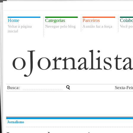
Home
Categorias
Parceiros
Colabo
Voltar à página
Navegue pelo blog
A união faz a força
Você po
inicial
Busca:
Sexta-Fei
Jornalismo