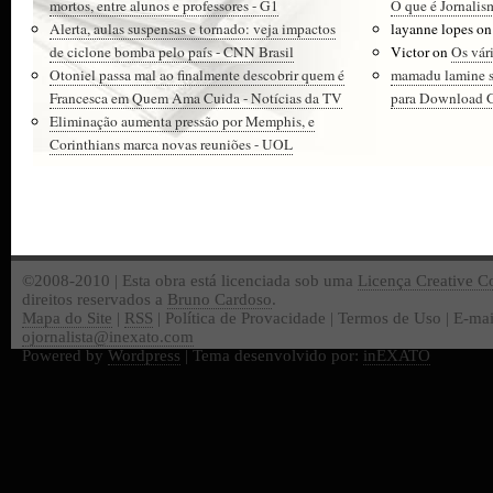
mortos, entre alunos e professores - G1
O que é Jornalis
Alerta, aulas suspensas e tornado: veja impactos
layanne lopes
o
de ciclone bomba pelo país - CNN Brasil
Victor
on
Os vár
Otoniel passa mal ao finalmente descobrir quem é
mamadu lamine 
Francesca em Quem Ama Cuida - Notícias da TV
para Download Gr
Eliminação aumenta pressão por Memphis, e
Corinthians marca novas reuniões - UOL
©2008-2010 | Esta obra está licenciada sob uma
Licença Creative 
direitos reservados a
Bruno Cardoso
.
Mapa do Site
|
RSS
| Política de Provacidade | Termos de Uso | E-mai
ojornalista@inexato.com
Powered by
Wordpress
| Tema desenvolvido por:
inEXATO