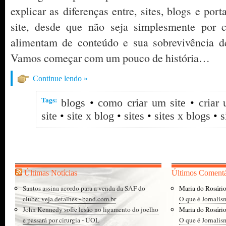
explicar as diferenças entre, sites, blogs e po
site, desde que não seja simplesmente por cri
alimentam de conteúdo e sua sobrevivência d
Vamos começar com um pouco de história…
Continue lendo »
Tags:
blogs
•
como criar um site
•
criar
site
•
site x blog
•
sites
•
sites x blogs
•
s
Últimas Notícias
Últimos Comentá
Santos assina acordo para a venda da SAF do
Maria do Rosári
clube; veja detalhes - band.com.br
O que é Jornalis
John Kennedy sofre lesão no ligamento do joelho
Maria do Rosári
e passará por cirurgia - UOL
O que é Jornalis