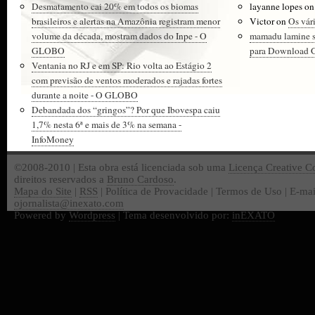
Desmatamento cai 20% em todos os biomas
layanne lopes
o
brasileiros e alertas na Amazônia registram menor
Victor
on
Os vár
volume da década, mostram dados do Inpe - O
mamadu lamine 
GLOBO
para Download Gr
Ventania no RJ e em SP: Rio volta ao Estágio 2
com previsão de ventos moderados e rajadas fortes
durante a noite - O GLOBO
Debandada dos “gringos”? Por que Ibovespa caiu
1,7% nesta 6ª e mais de 3% na semana -
InfoMoney
©2008-2010 | Esta obra está licenciada sob uma
Licença Creative 
direitos reservados a
Bruno Cardoso
.
Mapa do Site
|
RSS
| Política de Provacidade | Termos de Uso | E-mai
ojornalista@inexato.com
Powered by
Wordpress
| Tema desenvolvido por:
inEXATO