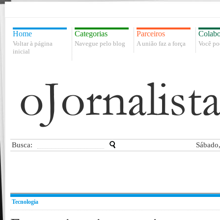
Home
Categorias
Parceiros
Colabo
Voltar à página
Navegue pelo blog
A união faz a força
Você po
inicial
Busca:
Sábado,
Tecnologia