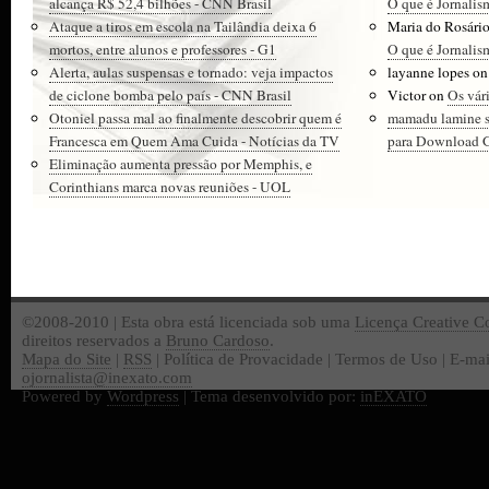
alcança R$ 52,4 bilhões - CNN Brasil
O que é Jornalis
Ataque a tiros em escola na Tailândia deixa 6
Maria do Rosári
mortos, entre alunos e professores - G1
O que é Jornalis
Alerta, aulas suspensas e tornado: veja impactos
layanne lopes
o
de ciclone bomba pelo país - CNN Brasil
Victor
on
Os vár
Otoniel passa mal ao finalmente descobrir quem é
mamadu lamine 
Francesca em Quem Ama Cuida - Notícias da TV
para Download Gr
Eliminação aumenta pressão por Memphis, e
Corinthians marca novas reuniões - UOL
©2008-2010 | Esta obra está licenciada sob uma
Licença Creative 
direitos reservados a
Bruno Cardoso
.
Mapa do Site
|
RSS
| Política de Provacidade | Termos de Uso | E-mai
ojornalista@inexato.com
Powered by
Wordpress
| Tema desenvolvido por:
inEXATO