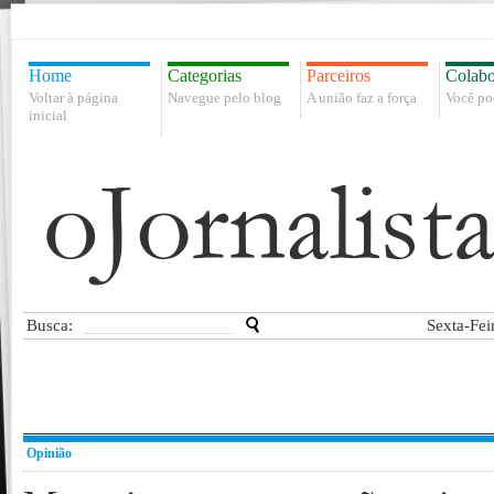
Home
Categorias
Parceiros
Colabo
Voltar à página
Navegue pelo blog
A união faz a força
Você po
inicial
Busca:
Sexta-Fei
Opinião