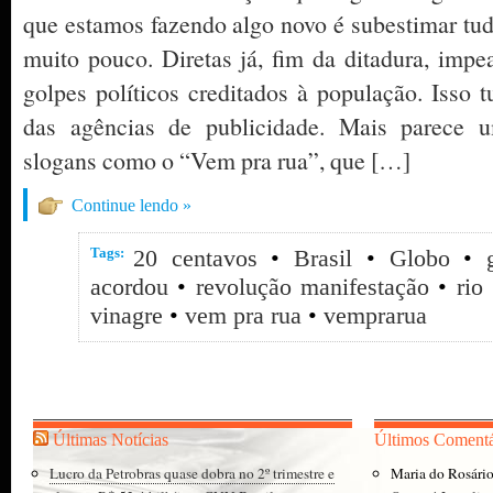
que estamos fazendo algo novo é subestimar tudo 
muito pouco. Diretas já, fim da ditadura, imp
golpes políticos creditados à população. Isso t
das agências de publicidade. Mais parece
slogans como o “Vem pra rua”, que […]
Continue lendo »
Tags:
20 centavos
•
Brasil
•
Globo
•
acordou
•
revolução manifestação
•
rio
vinagre
•
vem pra rua
•
vemprarua
Últimas Notícias
Últimos Comentá
Lucro da Petrobras quase dobra no 2º trimestre e
Maria do Rosári