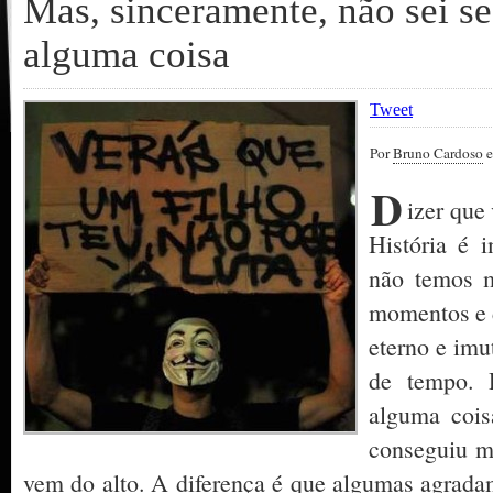
Mas, sinceramente, não sei se
alguma coisa
Tweet
Por
Bruno Cardoso
e
D
izer que 
História é i
não temos m
momentos e 
eterno e imu
de tempo. 
alguma cois
conseguiu m
vem do alto. A diferença é que algumas agrada