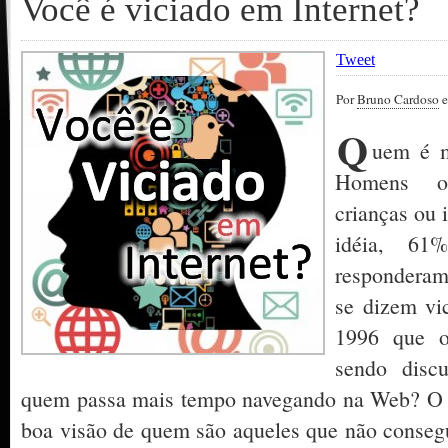
Você é viciado em Internet?
Tweet
Por
Bruno Cardoso
e
Q
uem é m
Homens ou
crianças ou 
idéia, 61
responderam
se dizem vi
1996 que o
sendo disc
quem passa mais tempo navegando na Web? O i
boa visão de quem são aqueles que não conse