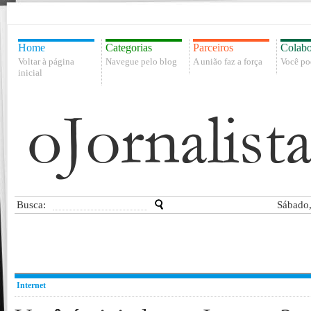
Home
Categorias
Parceiros
Colabo
Voltar à página
Navegue pelo blog
A união faz a força
Você po
inicial
Busca:
Sábado,
Internet