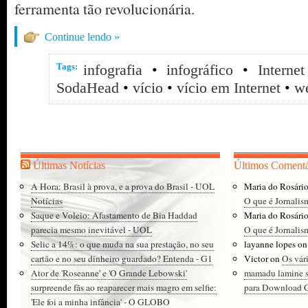
ferramenta tão revolucionária.
Continue lendo »
Tags:
infografia
•
infográfico
•
Internet
SodaHead
•
vício
•
vício em Internet
•
w
Últimas Notícias
Últimos Comentá
A Hora: Brasil à prova, e a prova do Brasil - UOL
Maria do Rosári
Notícias
O que é Jornalis
Saque e Voleio: Afastamento de Bia Haddad
Maria do Rosári
parecia mesmo inevitável - UOL
O que é Jornalis
Selic a 14%: o que muda na sua prestação, no seu
layanne lopes
o
cartão e no seu dinheiro guardado? Entenda - G1
Victor
on
Os vár
Ator de 'Roseanne' e 'O Grande Lebowski'
mamadu lamine 
surpreende fãs ao reaparecer mais magro em selfie:
para Download Gr
'Ele foi a minha infância' - O GLOBO