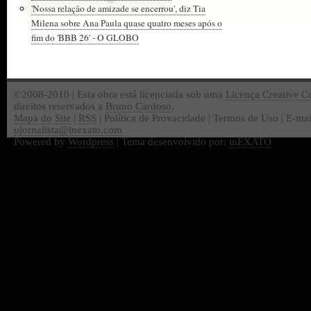
'Nossa relação de amizade se encerrou', diz Tia
Milena sobre Ana Paula quase quatro meses após o
fim do 'BBB 26' - O GLOBO
©2008-2010 | Esta obra está licenciada sob uma
Licença Creative 
direitos reservados a
Bruno Cardoso
.
Mapa do Site
|
RSS
| Política de Provacidade | Termos de Uso | E-mai
ojornalista@inexato.com
Powered by
Wordpress
| Tema desenvolvido por:
inEXATO