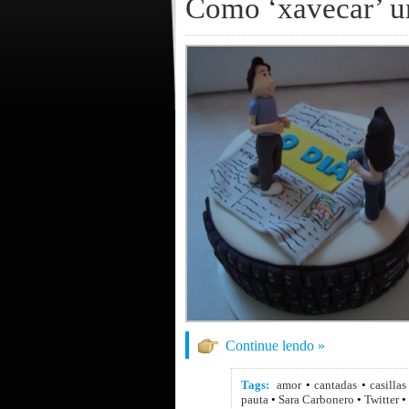
Como ‘xavecar’ um
Continue lendo »
Tags:
amor
•
cantadas
•
casillas
pauta
•
Sara Carbonero
•
Twitter
•