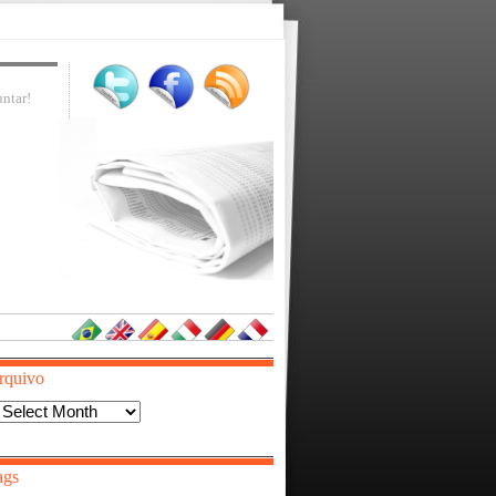
ntar!
rquivo
Arquivo
ags