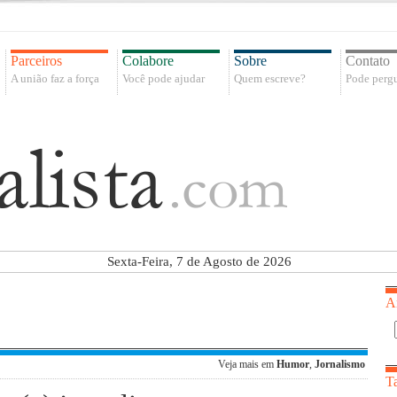
Parceiros
Colabore
Sobre
Contato
A união faz a força
Você pode ajudar
Quem escreve?
Pode pergu
Sexta-Feira, 7 de Agosto de 2026
A
Veja mais em
Humor
,
Jornalismo
T