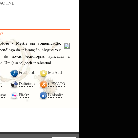
nACTIVE
u?
rdoso
- Mestre em comunicação,
 tecnólogo da informação, blogueiro e
or de novas tecnologias aplicadas à
. Um (quase) geek intelectual
Facebook
Me Add
r
Delicious
inEXATO
ube
Flickr
Linkedin