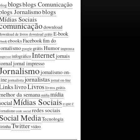
blogs
blogs Comunicação
blog
blogs Jornalismo
blogs
Mídias Sociais
comunicação
download
E-book
download de livros
download grátis
Facebook
fim do
ebooks
ebook
Humor
jornalismo
grátis
google
imprensa
Internet
jornais
infográfico
impresso
jornal
jornal impresso
Jornalismo
jornalismo on-
jornalistas
line
jornalista
jornal on-line
Livros
Links
livro
livros grátis
mídia
melhor da semana
mídia
Mídias Sociais
social
o que é
redes sociais
Jornalismo
rede social
Social Media
Tecnologia
Twitter
tirinha
vídeo