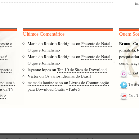
i
Últimos Comentários
Quem So
Bruno Ca
mestre e
Maria do Rosário Rodrigues
on
Presente de Natal:
O que é Jornalismo
jornalista,
ixa 6
Maria do Rosário Rodrigues
on
Presente de Natal:
pesquisad
O que é Jornalismo
comunicação
impactos
layanne lopes
on
Top 10 de Sites de Download
Orkut
l
Victor
on
Os vários idiomas do Brasil
ir quem é
mamadu lamine sano
on
Livros de Comunicação
Twitte
as da TV
para Download Grátis – Parte 5
You T
s, e