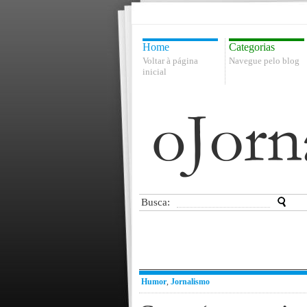
Home
Categorias
Voltar à página
Navegue pelo blog
inicial
Busca:
Humor
,
Jornalismo