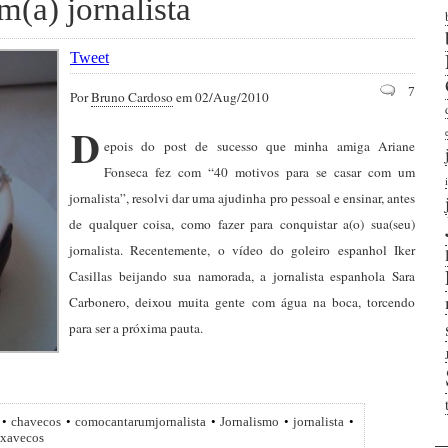
(a) jornalista
Tweet
7
Por
Bruno Cardoso
em 02/Aug/2010
D
epois do post de sucesso que minha amiga Ariane
Fonseca fez com “40 motivos para se casar com um
jornalista”, resolvi dar uma ajudinha pro pessoal e ensinar, antes
de qualquer coisa, como fazer para conquistar a(o) sua(seu)
jornalista. Recentemente, o vídeo do goleiro espanhol Iker
Casillas beijando sua namorada, a jornalista espanhola Sara
Carbonero, deixou muita gente com água na boca, torcendo
para ser a próxima pauta.
•
chavecos
•
comocantarumjornalista
•
Jornalismo
•
jornalista
•
xavecos