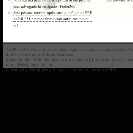
Foto achada pela PF mostra políticos em piscina
para Download Gr
com advogado investigado - Poder360
Sete pessoas morrem após carro que fugia da PRF
na BR-251 bater de frente com outro automóvel -
G1
©2008-2010 | Esta obra está licenciada sob uma
Licença Creative 
direitos reservados a
Bruno Cardoso
.
Mapa do Site
|
RSS
| Política de Provacidade | Termos de Uso | E-mai
ojornalista@inexato.com
Powered by
Wordpress
| Tema desenvolvido por:
inEXATO