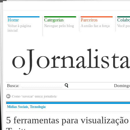
Home
Categorias
Parceiros
Colabo
Voltar à página
Navegue pelo blog
A união faz a força
Você po
inicial
Busca:
Domingo
Como ‘xavecar’ um(a) jornalista
Mídias Sociais
,
Tecnologia
5 ferramentas para visualização