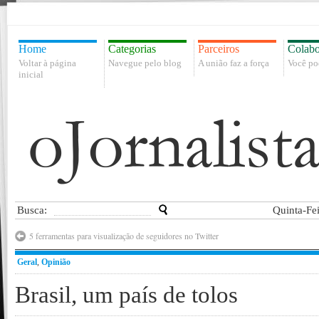
Home
Categorias
Parceiros
Colabo
Voltar à página
Navegue pelo blog
A união faz a força
Você po
inicial
Busca:
Quinta-Fe
5 ferramentas para visualização de seguidores no Twitter
Geral
,
Opinião
Brasil, um país de tolos