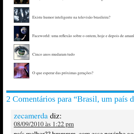
Existe humor inteligente na televisão brasileira?
Faceworld: uma reflexão sobre o ontem, hoje e depois de aman
Cinco anos mudaram tudo
O que esperar das próximas gerações?
2 Comentários para “Brasil, um país d
zecamerda
diz:
08/09/2010 às 1:22 pm
país melhor?? hmmmm, com esse povinho ac