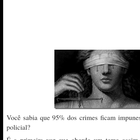
Você sabia que 95% dos crimes ficam impunes 
policial?
É a primeira vez que abordo um tema assim 