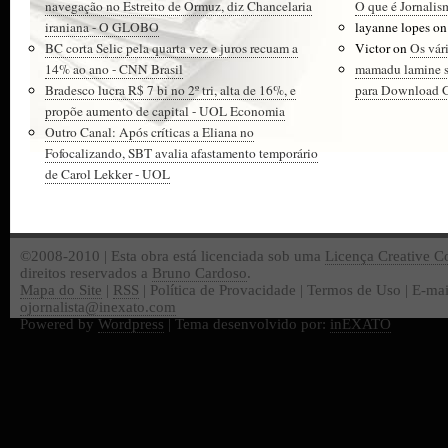
navegação no Estreito de Ormuz, diz Chancelaria
O que é Jornalis
iraniana - O GLOBO
layanne lopes
o
BC corta Selic pela quarta vez e juros recuam a
Victor
on
Os vár
14% ao ano - CNN Brasil
mamadu lamine 
Bradesco lucra R$ 7 bi no 2º tri, alta de 16%, e
para Download Gr
propõe aumento de capital - UOL Economia
Outro Canal: Após críticas a Eliana no
Fofocalizando, SBT avalia afastamento temporário
de Carol Lekker - UOL
©2008-2010 | Esta obra está licenciada sob uma
Licença Creative 
direitos reservados a
Bruno Cardoso
.
Mapa do Site
|
RSS
| Política de Provacidade | Termos de Uso | E-mai
ojornalista@inexato.com
Powered by
Wordpress
| Tema desenvolvido por:
inEXATO