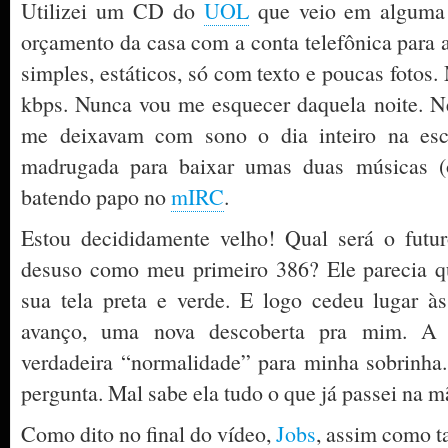
Utilizei um CD do
UOL
que veio em alguma r
orçamento da casa com a conta telefônica para a
simples, estáticos, só com texto e poucas foto
kbps. Nunca vou me esquecer daquela noite. N
me deixavam com sono o dia inteiro na esco
madrugada para baixar umas duas músicas (o
batendo papo no
mIRC
.
Estou decididamente velho! Qual será o futu
desuso como meu primeiro 386? Ele parecia 
sua tela preta e verde. E logo cedeu lugar 
avanço, uma nova descoberta pra mim. A
verdadeira “normalidade” para minha sobrinha
pergunta. Mal sabe ela tudo o que já passei na 
Como dito no final do vídeo,
Jobs
, assim como ta