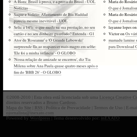
A Hora: Brasil à prova, e a prova do Brasil - UOL
Maria do Rosári
Notícias
O que é Jornalis
Saque e Voleio: Afastamento de Bia Haddad
Maria do Rosári
parecia mesmo inevitável - UOL
O que é Jornalis
Selic a 14%: o que muda na sua prestação, no seu
layanne lopes
o
cartão e no seu dinheiro guardado? Entenda - G1
Victor
on
Os vár
Ator de 'Roseanne' e 'O Grande Lebowski'
mamadu lamine 
surpreende fãs ao reaparecer mais magro em selfie:
para Download Gr
'Ele foi a minha infância' - O GLOBO
'Nossa relação de amizade se encerrou', diz Tia
Milena sobre Ana Paula quase quatro meses após o
fim do 'BBB 26' - O GLOBO
©2008-2010 | Esta obra está licenciada sob uma
Licença Creative 
direitos reservados a
Bruno Cardoso
.
Mapa do Site
|
RSS
| Política de Provacidade | Termos de Uso | E-mai
ojornalista@inexato.com
Powered by
Wordpress
| Tema desenvolvido por:
inEXATO