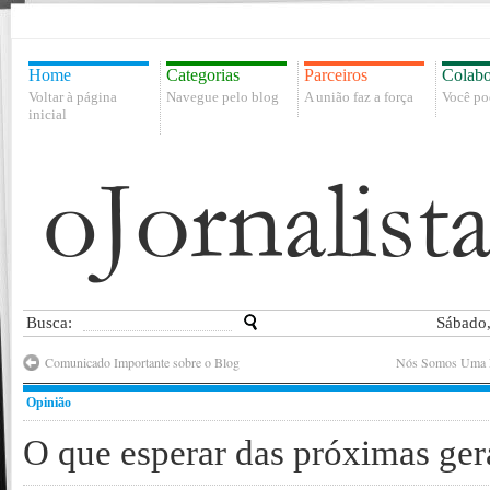
Home
Categorias
Parceiros
Colabo
Voltar à página
Navegue pelo blog
A união faz a força
Você po
inicial
Busca:
Sábado,
Comunicado Importante sobre o Blog
Nós Somos Uma L
Opinião
O que esperar das próximas ge