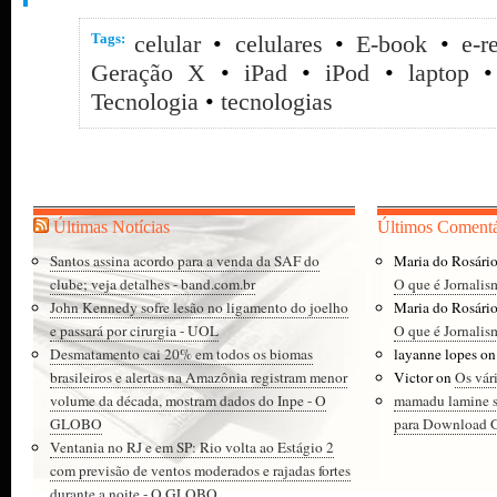
Tags:
celular
•
celulares
•
E-book
•
e-r
Geração X
•
iPad
•
iPod
•
laptop
Tecnologia
•
tecnologias
Últimas Notícias
Últimos Comentá
Santos assina acordo para a venda da SAF do
Maria do Rosári
clube; veja detalhes - band.com.br
O que é Jornalis
John Kennedy sofre lesão no ligamento do joelho
Maria do Rosári
e passará por cirurgia - UOL
O que é Jornalis
Desmatamento cai 20% em todos os biomas
layanne lopes
o
brasileiros e alertas na Amazônia registram menor
Victor
on
Os vár
volume da década, mostram dados do Inpe - O
mamadu lamine 
GLOBO
para Download Gr
Ventania no RJ e em SP: Rio volta ao Estágio 2
com previsão de ventos moderados e rajadas fortes
durante a noite - O GLOBO