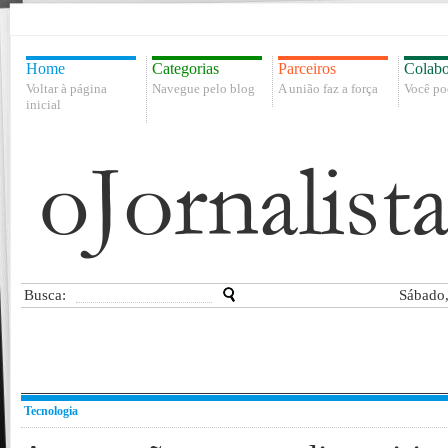
Home
Categorias
Parceiros
Colabo
Voltar à página
Navegue pelo blog
A união faz a força
Você po
inicial
Busca:
Sábado,
Tecnologia