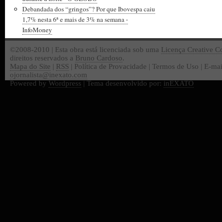
Debandada dos “gringos”? Por que Ibovespa caiu
1,7% nesta 6ª e mais de 3% na semana -
InfoMoney
©2008-2010 | Esta obra está licenciada sob uma
Licença Creative 
direitos reservados a
Bruno Cardoso
.
Mapa do Site
|
RSS
| Política de Provacidade | Termos de Uso | E-mai
ojornalista@inexato.com
Powered by
Wordpress
| Tema desenvolvido por:
inEXATO