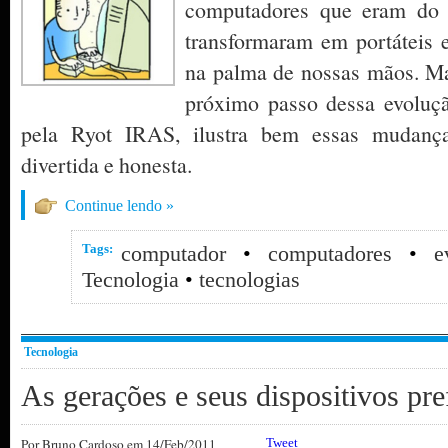
computadores que eram do
transformaram em portáteis 
na palma de nossas mãos. Mas
próximo passo dessa evolução
pela Ryot IRAS, ilustra bem essas mudan
divertida e honesta.
Continue lendo »
Tags:
computador
•
computadores
•
e
Tecnologia
•
tecnologias
Tecnologia
As gerações e seus dispositivos pre
Por
Bruno Cardoso
em 14/Feb/2011
Tweet