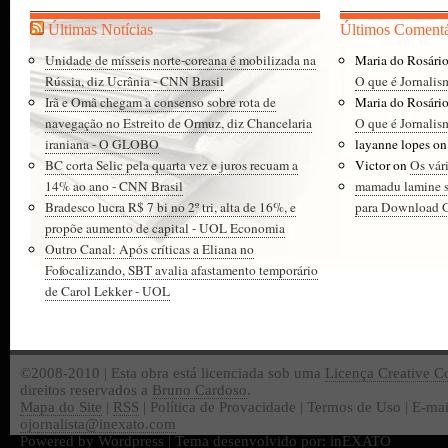
Últimas Notícias
Últimos Comentá
Unidade de mísseis norte-coreana é mobilizada na
Maria do Rosári
Rússia, diz Ucrânia - CNN Brasil
O que é Jornalis
Irã e Omã chegam a consenso sobre rota de
Maria do Rosári
navegação no Estreito de Ormuz, diz Chancelaria
O que é Jornalis
iraniana - O GLOBO
layanne lopes
o
BC corta Selic pela quarta vez e juros recuam a
Victor
on
Os vár
14% ao ano - CNN Brasil
mamadu lamine 
Bradesco lucra R$ 7 bi no 2º tri, alta de 16%, e
para Download Gr
propõe aumento de capital - UOL Economia
Outro Canal: Após críticas a Eliana no
Fofocalizando, SBT avalia afastamento temporário
de Carol Lekker - UOL
©2008-2010 | Esta obra está licenciada sob uma
Licença Creative 
direitos reservados a
Bruno Cardoso
.
Mapa do Site
|
RSS
| Política de Provacidade | Termos de Uso | E-mai
ojornalista@inexato.com
Powered by
Wordpress
| Tema desenvolvido por:
inEXATO