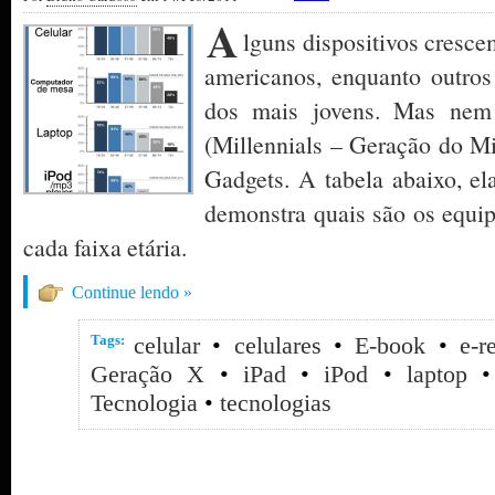
A
lguns dispositivos cresce
americanos, enquanto outr
dos mais jovens. Mas ne
(Millennials – Geração do Mi
Gadgets. A tabela abaixo, el
demonstra quais são os equ
cada faixa etária.
Continue lendo »
Tags:
celular
•
celulares
•
E-book
•
e-r
Geração X
•
iPad
•
iPod
•
laptop
Tecnologia
•
tecnologias