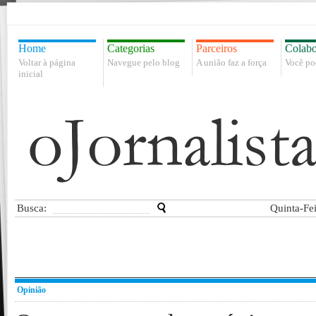
Home
Categorias
Parceiros
Colabo
Voltar à página
Navegue pelo blog
A união faz a força
Você po
inicial
Busca:
Quinta-Fe
Opinião