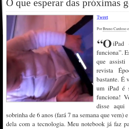
O que esperar das próximas g
Tweet
Por
Bruno Cardoso
e
“O
iPad 
funciona”. Es
que assisti
revista Ép
bastante. É 
um iPad é 
funciona! V
disse aqui
sobrinha de 6 anos (fará 7 na semana que vem) e
dela com a tecnologia. Meu notebook já faz pa