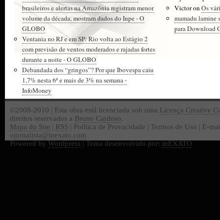
brasileiros e alertas na Amazônia registram menor
Victor
on
Os vár
volume da década, mostram dados do Inpe - O
mamadu lamine 
GLOBO
para Download Gr
Ventania no RJ e em SP: Rio volta ao Estágio 2
com previsão de ventos moderados e rajadas fortes
durante a noite - O GLOBO
Debandada dos “gringos”? Por que Ibovespa caiu
1,7% nesta 6ª e mais de 3% na semana -
InfoMoney
©2008-2010 | Esta obra está licenciada sob uma
Licença Creative 
direitos reservados a
Bruno Cardoso
.
Mapa do Site
|
RSS
| Política de Provacidade | Termos de Uso | E-mai
ojornalista@inexato.com
Powered by
Wordpress
| Tema desenvolvido por:
inEXATO