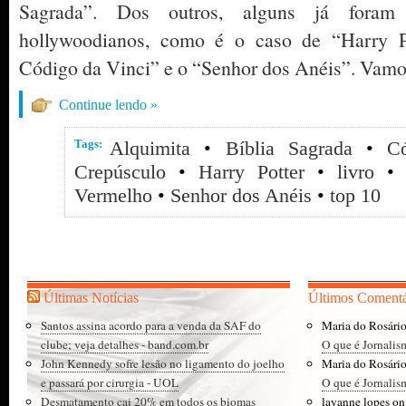
Sagrada”. Dos outros, alguns já foram 
hollywoodianos, como é o caso de “Harry Po
Código da Vinci” e o “Senhor dos Anéis”. Vamos
Continue lendo »
Tags:
Alquimita
•
Bíblia Sagrada
•
C
Crepúsculo
•
Harry Potter
•
livro
Vermelho
•
Senhor dos Anéis
•
top 10
Últimas Notícias
Últimos Comentá
Santos assina acordo para a venda da SAF do
Maria do Rosári
clube; veja detalhes - band.com.br
O que é Jornalis
John Kennedy sofre lesão no ligamento do joelho
Maria do Rosári
e passará por cirurgia - UOL
O que é Jornalis
Desmatamento cai 20% em todos os biomas
layanne lopes
o