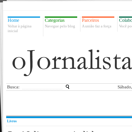
Home
Categorias
Parceiros
Colabo
Voltar à página
Navegue pelo blog
A união faz a força
Você po
inicial
Busca:
Sábado,
Livros