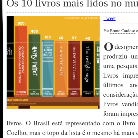
Os 10 livros mais lidos no m
Tweet
Por
Bruno Cardoso
e
O
designe
produziu um
uma pesquis
livros impr
últimos a
consideraçã
livros vend
foram impres
livros. O Brasil está representado com o livr
Coelho, mas o topo da lista é o mesmo há mais d