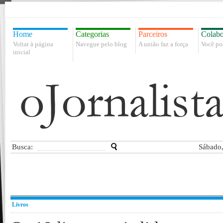
Home
Categorias
Parceiros
Colabo
Voltar à página
Navegue pelo blog
A união faz a força
Você po
inicial
Busca:
Sábado,
Livros