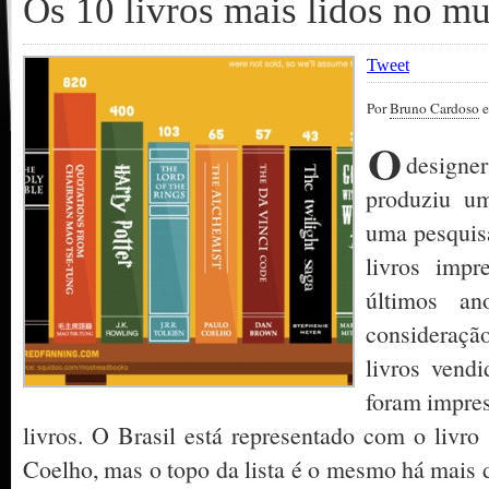
Os 10 livros mais lidos no m
Tweet
Por
Bruno Cardoso
e
O
designe
produziu um
uma pesquis
livros impr
últimos a
consideraçã
livros vend
foram impres
livros. O Brasil está representado com o livr
Coelho, mas o topo da lista é o mesmo há mais d