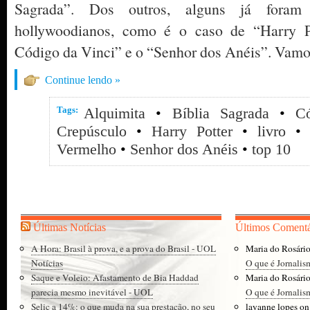
Sagrada”. Dos outros, alguns já foram 
hollywoodianos, como é o caso de “Harry Po
Código da Vinci” e o “Senhor dos Anéis”. Vamos
Continue lendo »
Tags:
Alquimita
•
Bíblia Sagrada
•
C
Crepúsculo
•
Harry Potter
•
livro
Vermelho
•
Senhor dos Anéis
•
top 10
Últimas Notícias
Últimos Comentá
A Hora: Brasil à prova, e a prova do Brasil - UOL
Maria do Rosári
Notícias
O que é Jornalis
Saque e Voleio: Afastamento de Bia Haddad
Maria do Rosári
parecia mesmo inevitável - UOL
O que é Jornalis
Selic a 14%: o que muda na sua prestação, no seu
layanne lopes
o