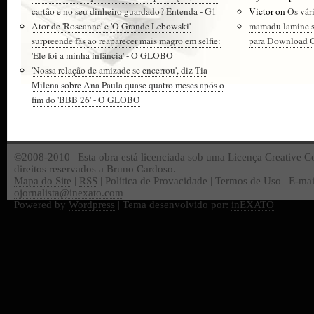
cartão e no seu dinheiro guardado? Entenda - G1
Victor
on
Os vár
Ator de 'Roseanne' e 'O Grande Lebowski'
mamadu lamine 
surpreende fãs ao reaparecer mais magro em selfie:
para Download Gr
'Ele foi a minha infância' - O GLOBO
'Nossa relação de amizade se encerrou', diz Tia
Milena sobre Ana Paula quase quatro meses após o
fim do 'BBB 26' - O GLOBO
©2008-2010 | Esta obra está licenciada sob uma
Licença Creative 
direitos reservados a
Bruno Cardoso
.
Mapa do Site
|
RSS
| Política de Provacidade | Termos de Uso | E-mai
ojornalista@inexato.com
Powered by
Wordpress
| Tema desenvolvido por:
inEXATO