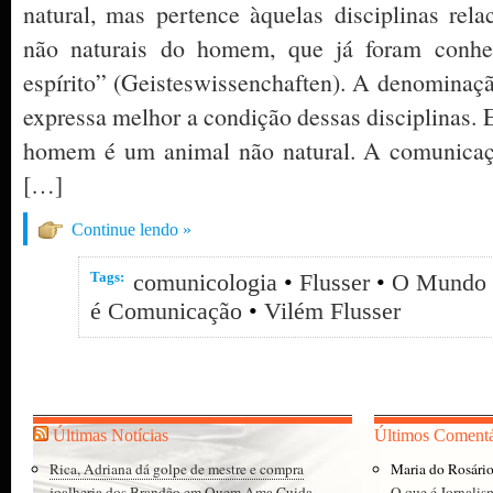
natural, mas pertence àquelas disciplinas rel
não naturais do homem, que já foram conhe
espírito” (Geisteswissenchaften). A denominaç
expressa melhor a condição dessas disciplinas. 
homem é um animal não natural. A comunicaç
[…]
Continue lendo »
Tags:
comunicologia
•
Flusser
•
O Mundo 
é Comunicação
•
Vilém Flusser
Últimas Notícias
Últimos Comentá
Rica, Adriana dá golpe de mestre e compra
Maria do Rosári
joalheria dos Brandão em Quem Ama Cuida -
O que é Jornalis