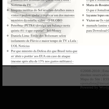
Notícias da TV
Maria do Rosári
Imagens inéditas do Sol revelam detalhes nunca
O que é Jornalis
vistos e podem ajudar a explicar um dos maiores
layanne lopes
o
mistérios da estrela; vídeo - O GLOBO
Victor
on
Os vár
Petrobras (PETR4) divulga seu balanço nesta
mamadu lamine 
quinta (6): o que esperar? - InfoMoney
para Download Gr
Daniela Lima: Estilo dos Bolsonaro selou
isolamento de Flávio e maior tempo de TV a Lula -
UOL Notícias
Por que ministro da Defesa diz que Brasil teria que
só 'abrir o portão' aos EUA em caso de ataque
(mesmo após alta de 13% nos gastos militares) -
BBC
©2008-2010 | Esta
direitos reservado
Mapa do Site
|
RS
ojornalista@inexa
Powered by
Wordp