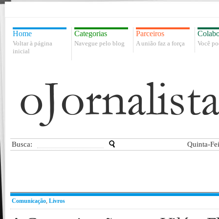
Home
Categorias
Parceiros
Colabo
Voltar à página
Navegue pelo blog
A união faz a força
Você po
inicial
Busca:
Quinta-Fe
Comunicação
,
Livros