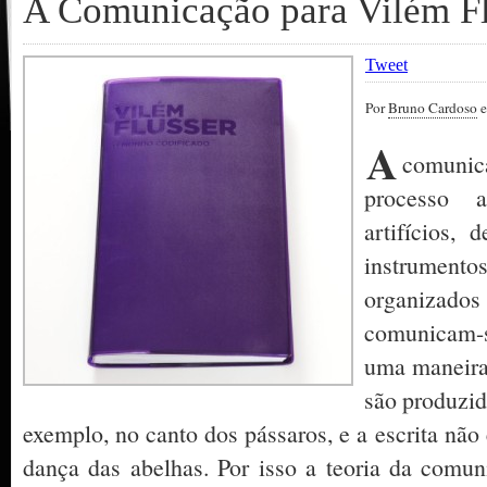
A Comunicação para Vilém Fl
Tweet
Por
Bruno Cardoso
e
A
comun
processo a
artifícios, 
instrumento
organizado
comunicam-
uma maneira 
são produzid
exemplo, no canto dos pássaros, e a escrita não
dança das abelhas. Por isso a teoria da comu