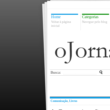
Home
Categorias
Voltar à página
Navegue pelo blog
inicial
Busca:
Comunicação
,
Livros