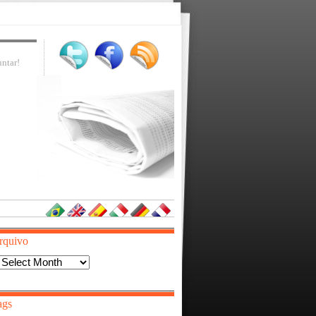
ntar!
rquivo
Arquivo
ags