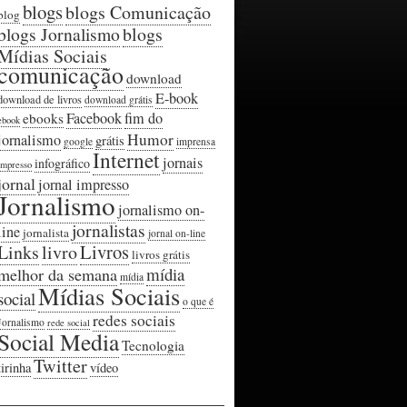
blogs
blogs Comunicação
blog
blogs Jornalismo
blogs
Mídias Sociais
comunicação
download
E-book
download de livros
download grátis
Facebook
fim do
ebooks
ebook
Humor
jornalismo
grátis
google
imprensa
Internet
jornais
infográfico
impresso
jornal
jornal impresso
Jornalismo
jornalismo on-
jornalistas
line
jornalista
jornal on-line
Livros
Links
livro
livros grátis
mídia
melhor da semana
mídia
Mídias Sociais
social
o que é
redes sociais
Jornalismo
rede social
Social Media
Tecnologia
Twitter
tirinha
vídeo