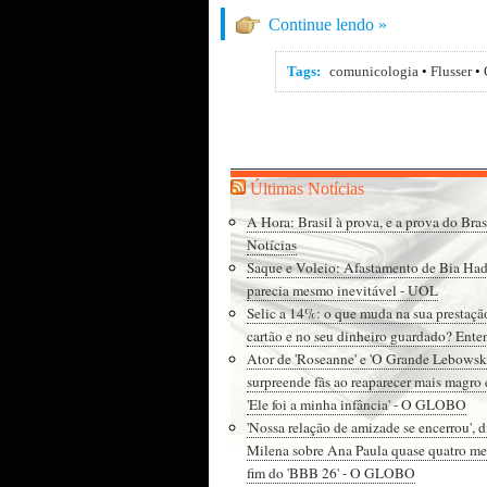
Continue lendo »
Tags:
comunicologia
•
Flusser
•
Últimas Notícias
A Hora: Brasil à prova, e a prova do Bra
Notícias
Saque e Voleio: Afastamento de Bia Ha
parecia mesmo inevitável - UOL
Selic a 14%: o que muda na sua prestaçã
cartão e no seu dinheiro guardado? Ente
Ator de 'Roseanne' e 'O Grande Lebowsk
surpreende fãs ao reaparecer mais magro 
'Ele foi a minha infância' - O GLOBO
'Nossa relação de amizade se encerrou', d
Milena sobre Ana Paula quase quatro me
fim do 'BBB 26' - O GLOBO