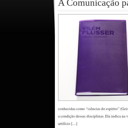
A Comunicação pa
conhecidas como “ciências do espírito” (Ge
a condição dessas disciplinas. Ela indica 
artifício […]