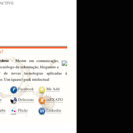
nACTIVE
u?
rdoso
- Mestre em comunicação,
 tecnólogo da informação, blogueiro e
or de novas tecnologias aplicadas à
. Um (quase) geek intelectual
Facebook
Me Add
r
Delicious
inEXATO
ube
Flickr
Linkedin