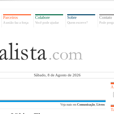
Parceiros
Colabore
Sobre
Contato
A união faz a força
Você pode ajudar
Quem escreve?
Pode pergu
Sábado, 8 de Agosto de 2026
A
Veja mais em
Comunicação
,
Livros
T