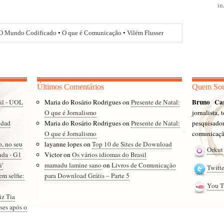
i
O Mundo Codificado
•
O que é Comunicação
•
Vilém Flusser
Últimos Comentários
Quem So
Bruno Ca
sil - UOL
Maria do Rosário Rodrigues
on
Presente de Natal:
O que é Jornalismo
jornalista,
ddad
Maria do Rosário Rodrigues
on
Presente de Natal:
pesquisad
O que é Jornalismo
comunicação
o, no seu
layanne lopes
on
Top 10 de Sites de Download
Orkut
nda - G1
Victor
on
Os vários idiomas do Brasil
i'
mamadu lamine sano
on
Livros de Comunicação
Twitte
em selfie:
para Download Grátis – Parte 5
You T
iz Tia
ses após o