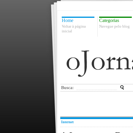
Home
Categorias
Voltar à página
Navegue pelo blog
inicial
Busca:
Internet