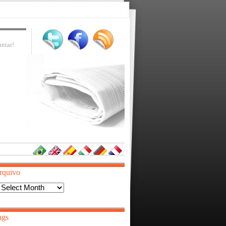
ntar!
rquivo
Arquivo
ags