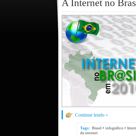
A Internet no Bra
Continue lendo »
Tags:
Brasil
•
infográfico
•
Inter
da internet