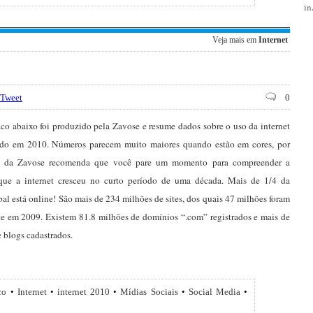
i
Veja mais em
Internet
Tweet
0
fico abaixo foi produzido pela Zavose e resume dados sobre o uso da internet
o em 2010. Números parecem muito maiores quando estão em cores, por
al da Zavose recomenda que você pare um momento para compreender a
ue a internet cresceu no curto período de uma década. Mais de 1/4 da
al está online! São mais de 234 milhões de sites, dos quais 47 milhões foram
e em 2009. Existem 81.8 milhões de domínios “.com” registrados e mais de
 blogs cadastrados.
co
•
Internet
•
internet 2010
•
Mídias Sociais
•
Social Media
•