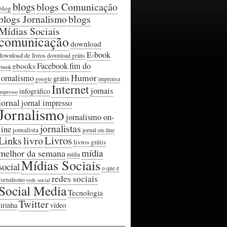
blogs
blogs Comunicação
blog
blogs Jornalismo
blogs
Mídias Sociais
comunicação
download
E-book
download de livros
download grátis
Facebook
fim do
ebooks
ebook
Humor
jornalismo
grátis
google
imprensa
Internet
jornais
infográfico
impresso
jornal
jornal impresso
Jornalismo
jornalismo on-
jornalistas
line
jornalista
jornal on-line
Livros
Links
livro
livros grátis
mídia
melhor da semana
mídia
Mídias Sociais
social
o que é
redes sociais
Jornalismo
rede social
Social Media
Tecnologia
Twitter
tirinha
vídeo