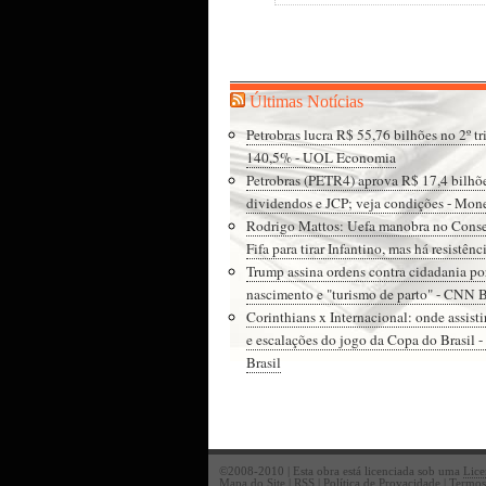
Últimas Notícias
Petrobras lucra R$ 55,76 bilhões no 2º tri
140,5% - UOL Economia
Petrobras (PETR4) aprova R$ 17,4 bilhõ
dividendos e JCP; veja condições - Mon
Rodrigo Mattos: Uefa manobra no Cons
Fifa para tirar Infantino, mas há resistên
Trump assina ordens contra cidadania po
nascimento e "turismo de parto" - CNN B
Corinthians x Internacional: onde assisti
e escalações do jogo da Copa do Brasil 
Brasil
©2008-2010 | Esta obra está licenciada sob uma
Lic
Mapa do Site
|
RSS
| Política de Provacidade | Termo