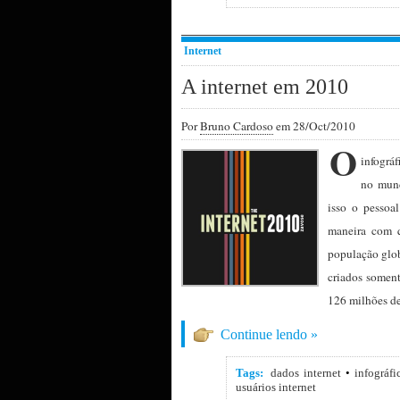
Internet
A internet em 2010
Por
Bruno Cardoso
em 28/Oct/2010
O
infográ
no mund
isso o pesso
maneira com q
população glob
criados soment
126 milhões de
Continue lendo »
Tags:
dados internet
•
infográfi
usuários internet