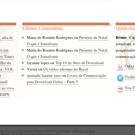
Últimos Comentários
Quem So
Bruno Ca
, alta de
Maria do Rosário Rodrigues
on
Presente de Natal:
O que é Jornalismo
jornalista,
es em
Maria do Rosário Rodrigues
on
Presente de Natal:
pesquisad
ey Times
O que é Jornalismo
comunicação
elho da
layanne lopes
on
Top 10 de Sites de Download
Orkut
cia - UOL
Victor
on
Os vários idiomas do Brasil
r
mamadu lamine sano
on
Livros de Comunicação
Twitte
rasil
para Download Grátis – Parte 5
You T
r ao vivo
- ESPN
ença Creative Commons
| Alguns direitos reservados a
Bruno Cardoso
.
s de Uso | E-mail:
ojornalista@inexato.com