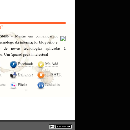
u?
rdoso
- Mestre em comunicação,
 tecnólogo da informação, blogueiro e
or de novas tecnologias aplicadas à
. Um (quase) geek intelectual
Facebook
Me Add
r
Delicious
inEXATO
ube
Flickr
Linkedin