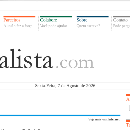
Parceiros
Colabore
Sobre
Contato
A união faz a força
Você pode ajudar
Quem escreve?
Pode pergu
Sexta-Feira, 7 de Agosto de 2026
A
Veja mais em
Internet
T