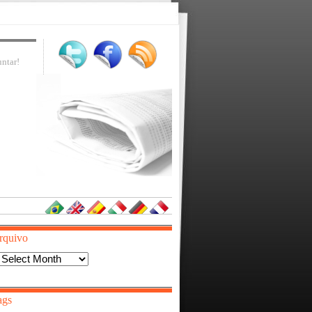
ntar!
rquivo
Arquivo
ags