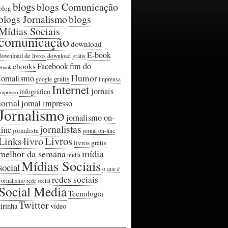
blogs
blogs Comunicação
blog
blogs Jornalismo
blogs
Mídias Sociais
comunicação
download
E-book
download de livros
download grátis
Facebook
fim do
ebooks
ebook
Humor
jornalismo
grátis
google
imprensa
Internet
jornais
infográfico
impresso
jornal
jornal impresso
Jornalismo
jornalismo on-
jornalistas
line
jornalista
jornal on-line
Livros
Links
livro
livros grátis
mídia
melhor da semana
mídia
Mídias Sociais
social
o que é
redes sociais
Jornalismo
rede social
Social Media
Tecnologia
Twitter
tirinha
vídeo