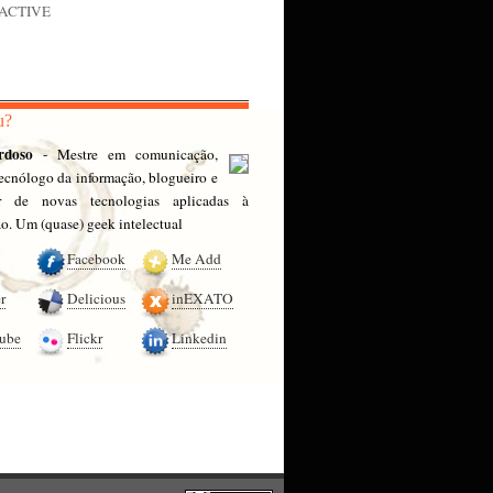
nACTIVE
u?
rdoso
- Mestre em comunicação,
 tecnólogo da informação, blogueiro e
or de novas tecnologias aplicadas à
. Um (quase) geek intelectual
Facebook
Me Add
r
Delicious
inEXATO
ube
Flickr
Linkedin