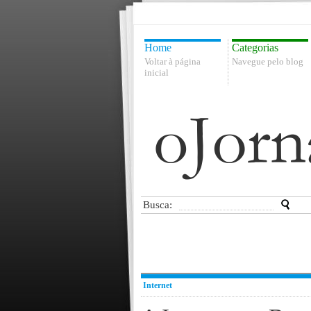
Home
Categorias
Voltar à página
Navegue pelo blog
inicial
Busca:
Internet