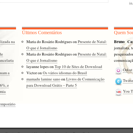
i
Últimos Comentários
Quem So
Bruno Ca
lizada na
Maria do Rosário Rodrigues
on
Presente de Natal:
O que é Jornalismo
jornalista,
de
Maria do Rosário Rodrigues
on
Presente de Natal:
pesquisad
ancelaria
O que é Jornalismo
comunicação
layanne lopes
on
Top 10 de Sites de Download
Orkut
cuam a
Victor
on
Os vários idiomas do Brasil
mamadu lamine sano
on
Livros de Comunicação
Twitte
16%, e
para Download Grátis – Parte 5
You T
omia
temporário