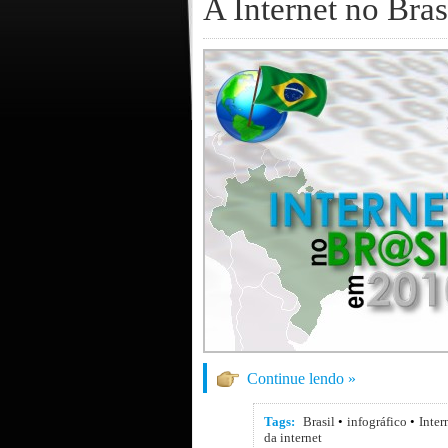
A Internet no Bra
Continue lendo »
Tags:
Brasil
•
infográfico
•
Inter
da internet