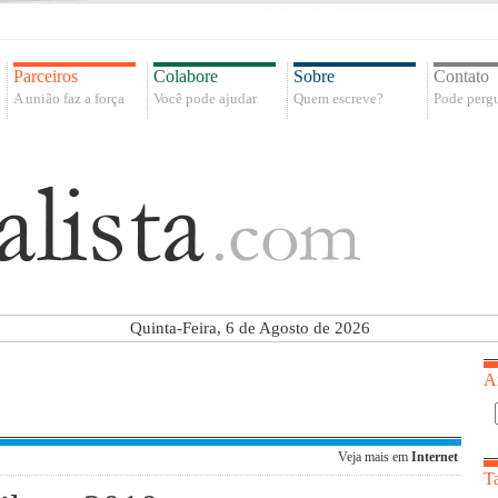
Parceiros
Colabore
Sobre
Contato
A união faz a força
Você pode ajudar
Quem escreve?
Pode pergu
Quinta-Feira, 6 de Agosto de 2026
A
Veja mais em
Internet
T