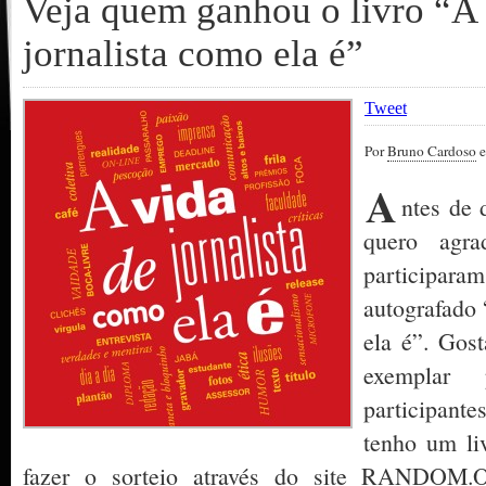
Veja quem ganhou o livro “A 
jornalista como ela é”
Tweet
Por
Bruno Cardoso
e
A
ntes de 
quero agr
participar
autografado 
ela é”. Gos
exemplar
participant
tenho um liv
fazer o sorteio através do site RANDOM