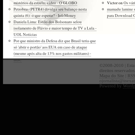
mistérios da estrela; vídeo - O GLOBO
Victor
on
Os vár
Petrobras (PETR4) divulga seu balanço nesta
mamadu lamine 
quinta (6): o que esperar? - InfoMoney
para Download Gr
Daniela Lima: Estilo dos Bolsonaro selou
isolamento de Flávio e maior tempo de TV a Lula -
UOL Notícias
Por que ministro da Defesa diz que Brasil teria que
só 'abrir o portão' aos EUA em caso de ataque
(mesmo após alta de 13% nos gastos militares) -
BBC
©2008-2010 | Esta
direitos reservado
Mapa do Site
|
RS
ojornalista@inexa
Powered by
Wordp