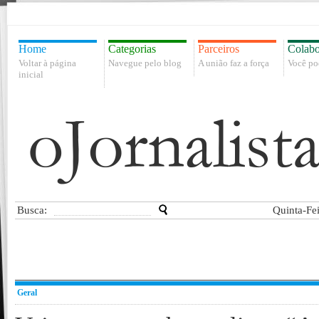
Home
Categorias
Parceiros
Colabo
Voltar à página
Navegue pelo blog
A união faz a força
Você po
inicial
Busca:
Quinta-Fe
Geral