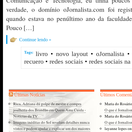
Comunicação e Tecnologia, eu tinha poucos
verdade, o domínio oJornalista.com foi reg
quando estava no penúltimo ano da faculdad
Pouco […]
Continue lendo »
Tags:
livro
•
novo layout
•
oJornalista
recuero
•
redes sociais
•
redes sociais na 
Últimas Notícias
Últimos Comentá
Rica, Adriana dá golpe de mestre e compra
Maria do Rosári
joalheria dos Brandão em Quem Ama Cuida -
O que é Jornalis
Notícias da TV
Maria do Rosári
Imagens inéditas do Sol revelam detalhes nunca
O que é Jornalis
vistos e podem ajudar a explicar um dos maiores
layanne lopes
o