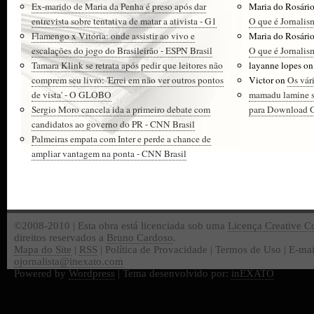
Ex-marido de Maria da Penha é preso após dar
Maria do Rosári
entrevista sobre tentativa de matar a ativista - G1
O que é Jornalis
Flamengo x Vitória: onde assistir ao vivo e
Maria do Rosári
escalações do jogo do Brasileirão - ESPN Brasil
O que é Jornalis
Tamara Klink se retrata após pedir que leitores não
layanne lopes
o
comprem seu livro: 'Errei em não ver outros pontos
Victor
on
Os vár
de vista' - O GLOBO
mamadu lamine 
Sergio Moro cancela ida a primeiro debate com
para Download Gr
candidatos ao governo do PR - CNN Brasil
Palmeiras empata com Inter e perde a chance de
ampliar vantagem na ponta - CNN Brasil
©2008-2010 | Esta obra está licenciada sob uma
Licença Creative 
direitos reservados a
Bruno Cardoso
.
Mapa do Site
|
RSS
| Política de Provacidade | Termos de Uso | E-mai
ojornalista@inexato.com
Powered by
Wordpress
| Tema desenvolvido por:
inEXATO