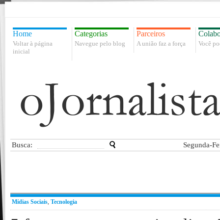
Home
Categorias
Parceiros
Colabo
Voltar à página
Navegue pelo blog
A união faz a força
Você po
inicial
Busca:
Segunda-Fei
Mídias Sociais
,
Tecnologia