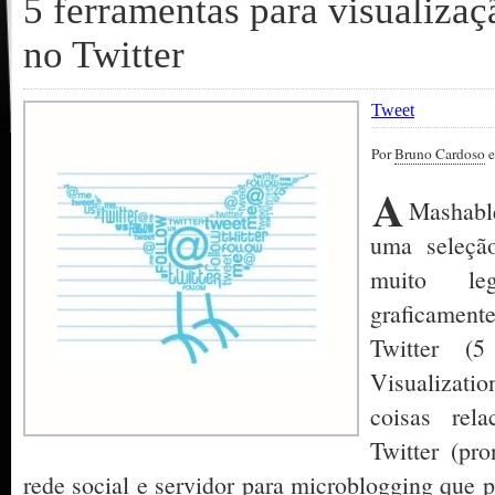
5 ferramentas para visualizaç
no Twitter
Tweet
Por
Bruno Cardoso
e
A
Mashabl
uma seleçã
muito leg
graficament
Twitter (5
Visualizati
coisas rela
Twitter (pro
rede social e servidor para microblogging que p