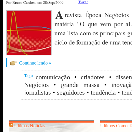
Por
Bruno Cardoso
em 20/Sep/2009
Tweet
A
revista Época Negócios
matéria “O que vem por aí…”
uma lista com os principais g
ciclo de formação de uma tend
Continue lendo »
Tags:
comunicação
•
criadores
•
disse
Negócios
•
grande massa
•
inovaç
jornalistas
•
seguidores
•
tendência
•
ten
Últimas Notícias
Últimos Comentá