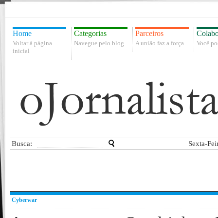
Home
Categorias
Parceiros
Colabo
Voltar à página
Navegue pelo blog
A união faz a força
Você po
inicial
Busca:
Sexta-Fei
Cyberwar