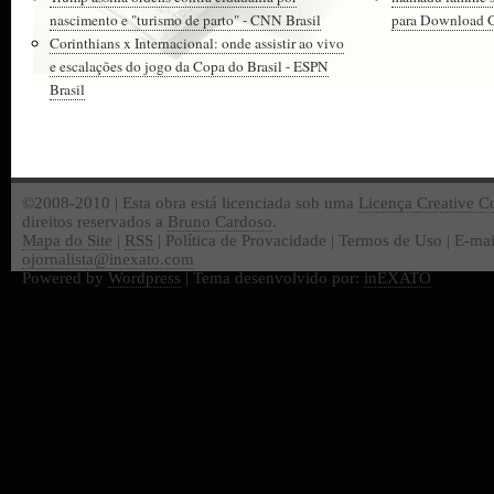
nascimento e "turismo de parto" - CNN Brasil
para Download Gr
Corinthians x Internacional: onde assistir ao vivo
e escalações do jogo da Copa do Brasil - ESPN
Brasil
©2008-2010 | Esta obra está licenciada sob uma
Licença Creative 
direitos reservados a
Bruno Cardoso
.
Mapa do Site
|
RSS
| Política de Provacidade | Termos de Uso | E-mai
ojornalista@inexato.com
Powered by
Wordpress
| Tema desenvolvido por:
inEXATO