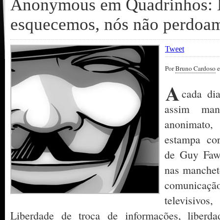
Anonymous em Quadrinhos: 
esquecemos, nós não perdoa
Tweet
Por
Bruno Cardoso
e
A
cada di
assim man
anonimato,
estampa cor
de Guy Fawk
nas manchete
comunicação
televisivos,
Liberdade de troca de informações, liberda