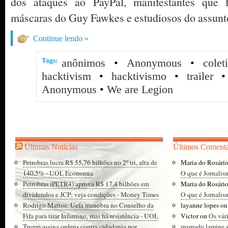
dos ataques ao PayPal, manifestantes que f
máscaras do Guy Fawkes e estudiosos do assunto.
Continue lendo »
Tags:
anônimos
•
Anonymous
•
cole
hacktivism
•
hacktivismo
•
trailer
Anonymous
•
We are Legion
Últimas Notícias
Últimos Comentá
Petrobras lucra R$ 55,76 bilhões no 2º tri, alta de
Maria do Rosári
140,5% - UOL Economia
O que é Jornalis
Petrobras (PETR4) aprova R$ 17,4 bilhões em
Maria do Rosári
dividendos e JCP; veja condições - Money Times
O que é Jornalis
Rodrigo Mattos: Uefa manobra no Conselho da
layanne lopes
o
Fifa para tirar Infantino, mas há resistência - UOL
Victor
on
Os vár
Trump assina ordens contra cidadania por
mamadu lamine 