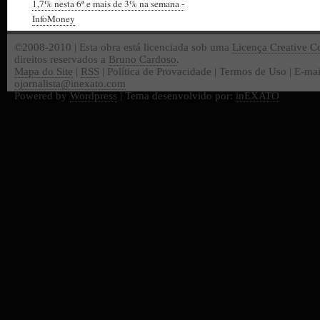
1,7% nesta 6ª e mais de 3% na semana -
InfoMoney
©2008-2010 | Esta obra está licenciada sob uma
Licença Creative 
direitos reservados a
Bruno Cardoso
.
Mapa do Site
|
RSS
| Política de Provacidade | Termos de Uso | E-mai
ojornalista@inexato.com
Powered by
Wordpress
| Tema desenvolvido por:
inEXATO