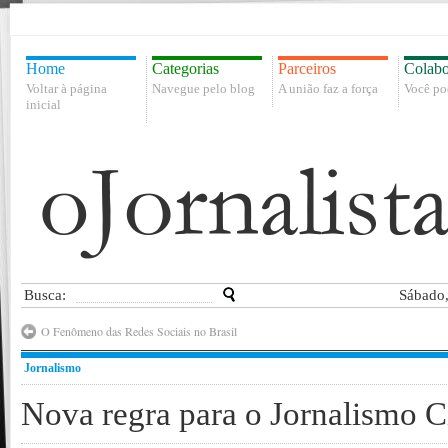
Home
Categorias
Parceiros
Colabo
Voltar à página
Navegue pelo blog
A união faz a força
Você po
inicial
Busca:
Sábado,
O Fenômeno das Redes Sociais no Brasil
Jornalismo
Nova regra para o Jornalismo Ci