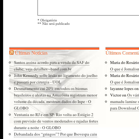
* Obrigatório
** Não será publicado
Últimas Notícias
Últimos Comentá
Santos assina acordo para a venda da SAF do
Maria do Rosári
clube; veja detalhes - band.com.br
O que é Jornalis
John Kennedy sofre lesão no ligamento do joelho
Maria do Rosári
e passará por cirurgia - UOL
O que é Jornalis
Desmatamento cai 20% em todos os biomas
layanne lopes
o
brasileiros e alertas na Amazônia registram menor
Victor
on
Os vár
volume da década, mostram dados do Inpe - O
mamadu lamine 
GLOBO
para Download Gr
Ventania no RJ e em SP: Rio volta ao Estágio 2
com previsão de ventos moderados e rajadas fortes
durante a noite - O GLOBO
Debandada dos “gringos”? Por que Ibovespa caiu