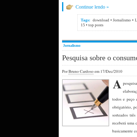
Continue lendo »
Tags:
download
•
Jornalismo
•
L
15
•
top posts
Jornalismo
Pesquisa sobre o consumo 
Por
Bruno Cardoso
em 17/Dec/2010
A
pesquisa
elabora
todos e peço 
obrigatório, p
sorteados trê
receberá uma 
basicamente co