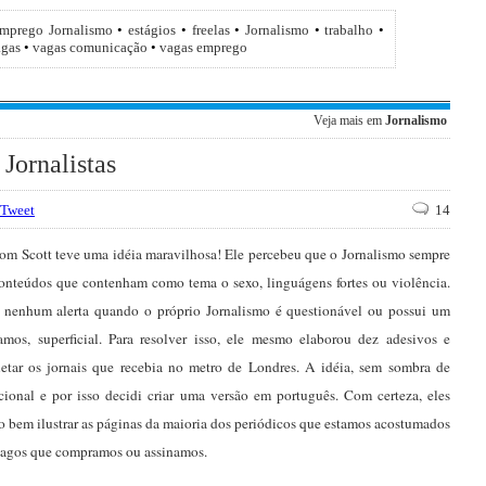
mprego Jornalismo
•
estágios
•
freelas
•
Jornalismo
•
trabalho
•
agas
•
vagas comunicação
•
vagas emprego
Veja mais em
Jornalismo
Jornalistas
Tweet
14
Tom Scott teve uma idéia maravilhosa! Ele percebeu que o Jornalismo sempre
conteúdos que contenham como tema o sexo, linguágens fortes ou violência.
 nenhum alerta quando o próprio Jornalismo é questionável ou possui um
amos, superficial. Para resolver isso, ele mesmo elaborou dez adesivos e
uetar os jornais que recebia no metro de Londres. A idéia, sem sombra de
cional e por isso decidi criar uma versão em português. Com certeza, eles
 bem ilustrar as páginas da maioria dos periódicos que estamos acostumados
pagos que compramos ou assinamos.