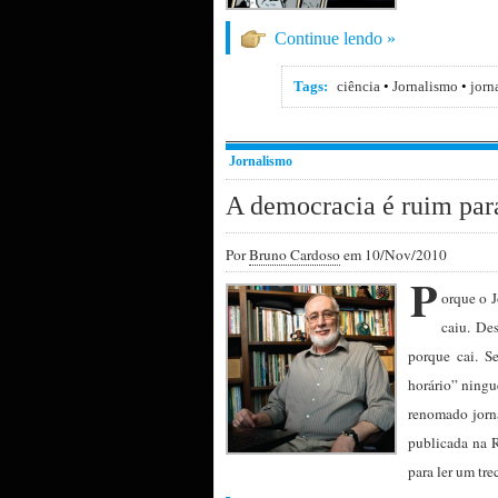
Continue lendo »
Tags:
ciência
•
Jornalismo
•
jorn
Jornalismo
A democracia é ruim par
Por
Bruno Cardoso
em 10/Nov/2010
P
orque o 
caiu. De
porque cai. S
horário” ningu
renomado jorna
publicada na R
para ler um tr