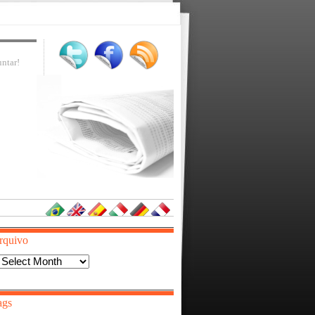
ntar!
rquivo
Arquivo
ags