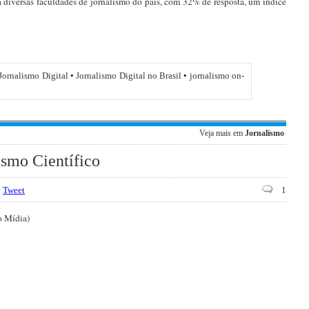
a diversas faculdades de jornalismo do país, com 32% de resposta, um índice
Jornalismo Digital
•
Jornalismo Digital no Brasil
•
jornalismo on-
Veja mais em
Jornalismo
ismo Científico
Tweet
1
o Mídia)