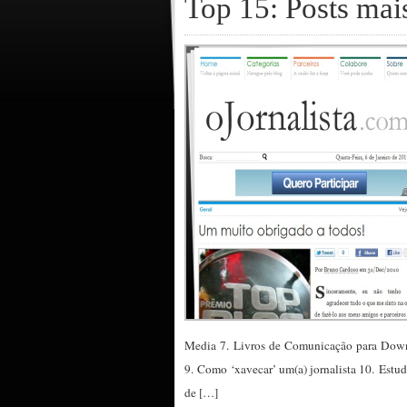
Top 15: Posts mai
Media 7. Livros de Comunicação para Downlo
9. Como ‘xavecar’ um(a) jornalista 10. Estud
de […]