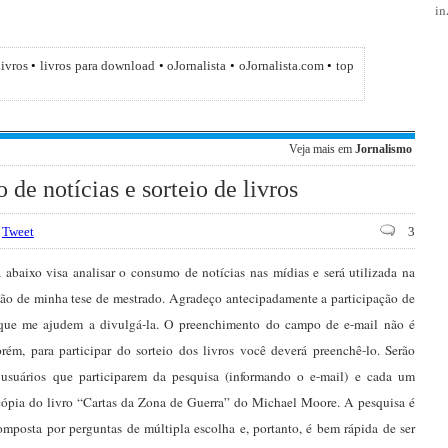
i
ivros
•
livros para download
•
oJornalista
•
oJornalista.com
•
top
Veja mais em
Jornalismo
de notícias e sorteio de livros
Tweet
3
 abaixo visa analisar o consumo de notícias nas mídias e será utilizada na
ção de minha tese de mestrado. Agradeço antecipadamente a participação de
que me ajudem a divulgá-la. O preenchimento do campo de e-mail não é
orém, para participar do sorteio dos livros você deverá preenchê-lo. Serão
s usuários que participarem da pesquisa (informando o e-mail) e cada um
cópia do livro “Cartas da Zona de Guerra” do Michael Moore. A pesquisa é
mposta por perguntas de múltipla escolha e, portanto, é bem rápida de ser