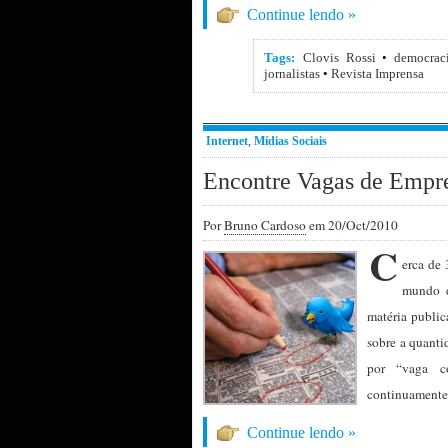
Continue lendo »
Tags:
Clovis Rossi
•
democrac
jornalistas
•
Revista Imprensa
Internet
,
Mídias Sociais
Encontre Vagas de Empr
Por
Bruno Cardoso
em 20/Oct/2010
C
erca de
mundo 
matéria public
sobre a quanti
por “vaga co
continuamente
Continue lendo »