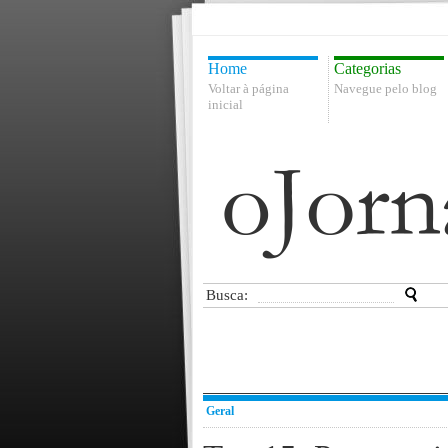
Home
Categorias
Voltar à página
Navegue pelo blog
inicial
Busca:
Geral