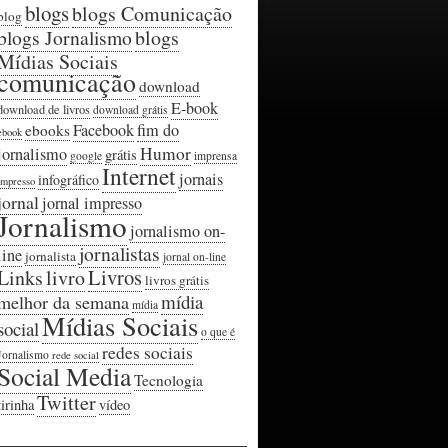
blogs
blogs Comunicação
blog
blogs Jornalismo
blogs
Mídias Sociais
comunicação
download
E-book
download de livros
download grátis
Facebook
fim do
ebooks
ebook
Humor
jornalismo
grátis
google
imprensa
Internet
jornais
infográfico
impresso
jornal
jornal impresso
Jornalismo
jornalismo on-
jornalistas
line
jornalista
jornal on-line
Livros
Links
livro
livros grátis
mídia
melhor da semana
mídia
Mídias Sociais
social
o que é
redes sociais
Jornalismo
rede social
Social Media
Tecnologia
Twitter
tirinha
vídeo