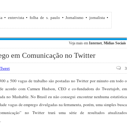
ia
•
entrevista
•
folha de s. paulo
•
Jornalismo
•
jornalista
•
Veja mais em
Internet
,
Mídias Sociais
ego em Comunicação no Twitter
Tweet
3
 300 a 500 vagas de trabalho são postadas no Twitter por minuto em todo o
de acordo com Carmen Hudson, CEO e co-fundadora do Tweetajob, em
ada no Mashable. No Brasil eu não consegui encontrar nenhuma estatística
dade vagas de emprego divulgadas na ferramenta, porém, uma simples busca
municação” no Twitter trará uma série de resultados atualizados
.