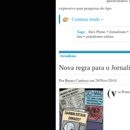
questionários 
expressivo para pesquisas do tipo.
Continue lendo »
Tags:
Alex Primo
•
Jornalismo
•
line
•
jornalismo online
Jornalismo
Nova regra para o Jornal
Por
Bruno Cardoso
em 29/Nov/2010
(v
ia Pont