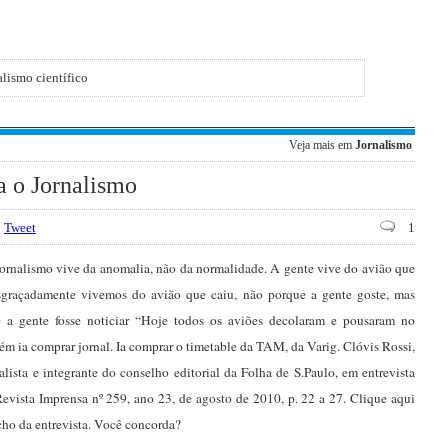
alismo científico
Veja mais em
Jornalismo
a o Jornalismo
Tweet
1
Jornalismo vive da anomalia, não da normalidade. A gente vive do avião que
sgraçadamente vivemos do avião que caiu, não porque a gente goste, mas
e a gente fosse noticiar “Hoje todos os aviões decolaram e pousaram no
ém ia comprar jornal. Ia comprar o timetable da TAM, da Varig. Clóvis Rossi,
lista e integrante do conselho editorial da Folha de S.Paulo, em entrevista
evista Imprensa nº 259, ano 23, de agosto de 2010, p. 22 a 27. Clique aqui
echo da entrevista. Você concorda?