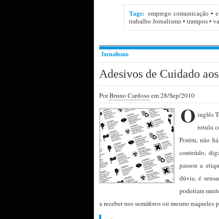
Tags:
emprego comunicação
•
e
trabalho Jornalismo
•
trampos
•
v
Jornalismo
Adesivos de Cuidado aos 
Por
Bruno Cardoso
em 28/Sep/2010
O
inglês 
rotula 
Porém, não há
conteúdo, dig
passou a etiq
dúvia, é sensa
poderiam muito
a receber nos semáforos ou mesmo naqueles 