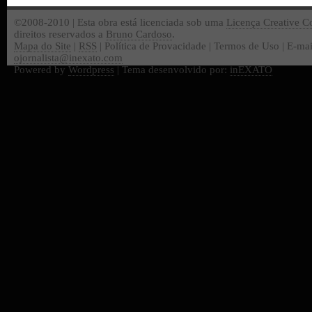
©2008-2010 | Esta obra está licenciada sob uma
Licença Creative 
direitos reservados a
Bruno Cardoso
.
Mapa do Site
|
RSS
| Política de Provacidade | Termos de Uso | E-mai
ojornalista@inexato.com
Powered by
Wordpress
| Tema desenvolvido por:
inEXATO