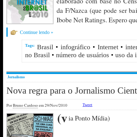
elaborado com base no Cen
da F/Nazca (que pode ser ba
Ibobe Net Ratings. Espero qu
Continue lendo »
Tags:
Brasil
•
infográfico
•
Internet
•
inte
no Brasil
•
número de usuários
•
uso da i
Jornalismo
Nova regra para o Jornalismo Cient
Por
Bruno Cardoso
em 29/Nov/2010
Tweet
(v
ia Ponto Mídia)