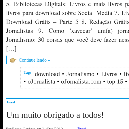
5. Bibliotecas Digitais: Livros e mais livros 
livros para download sobre Social Media 7. L
Download Grátis – Parte 5 8. Redação Grátis
Jornalistas 9. Como ‘xavecar’ um(a) jorn
Jornalismo: 30 coisas que você deve fazer nes
[…]
Continue lendo »
Tags:
download
•
Jornalismo
•
Livros
•
l
•
oJornalista
•
oJornalista.com
•
top 15
•
Geral
Um muito obrigado a todos!
Por
Bruno Cardoso
em 31/Dec/2010
Tweet