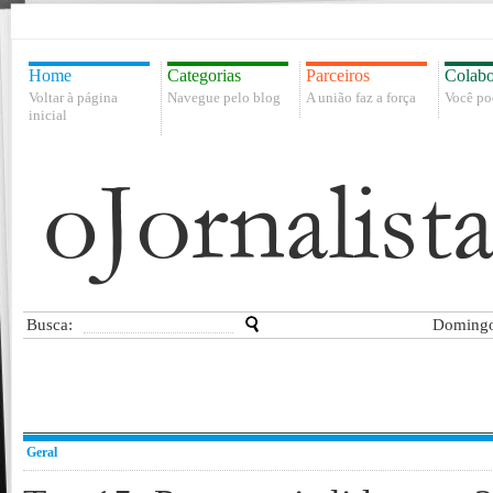
Home
Categorias
Parceiros
Colabo
Voltar à página
Navegue pelo blog
A união faz a força
Você po
inicial
Busca:
Domingo
Geral