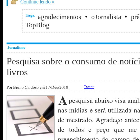
Continue lendo »
Tags:
agradecimentos
•
oJornalista
•
pr
TopBlog
Jornalismo
Pesquisa sobre o consumo de notíci
livros
Por
Bruno Cardoso
em 17/Dec/2010
Tweet
A
pesquisa abaixo visa anal
nas mídias e será utilizada n
de mestrado. Agradeço antec
de todos e peço que me 
preenchimento do campo de e