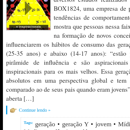
BOX1824, uma empresa de p
tendências de comportamen
mostra que pessoas nessa faix
na formação de novos concei
influenciarem os hábitos de consumo das ger
(25-35 anos) e abaixo (14-17 anos): “estão
pirâmide de influência e são aspiraciona
inspiracionais para os mais velhos. Essa ger
absolutos em uma perspectiva global e tem 
comparado ao de seus pais quando eram jovens”.
aberta […]
Continue lendo »
Tags:
geração
•
geração Y
•
jovem
•
Mídi