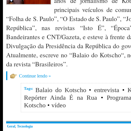
anos de jornalismo de Kot
principais veículos de comu
“Folha de S. Paulo”, “O Estado de S. Paulo”, “Jo
República”, nas revistas “Isto É”, “Épo
Bandeirantes e CNT/Gazeta, e esteve à frente d
Divulgação da Presidência da República do gov
Atualmente, escreve no “Balaio do Kotscho“, no
da revista “Brasileiros”.
Continue lendo »
Tags:
Balaio do Kotscho
•
entrevista
•
K
Repórter Ainda É na Rua
•
Program
Kotscho
•
vídeo
Geral
,
Tecnologia