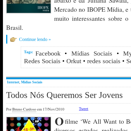
abaixo é da Juliana Sawaia, 
Mercado no IBOPE Mídia, e t
muito interessantes sobre o
Brasil.
Continue lendo »
Tags:
Facebook
•
Mídias Sociais
•
My
Redes Sociais
•
Orkut
•
redes sociais
•
S
Internet
,
Mídias Sociais
Todos Nós Queremos Ser Jovens
Por
Bruno Cardoso
em 17/Nov/2010
Tweet
O
filme ‘We All Want to B
diversos estudos realizados