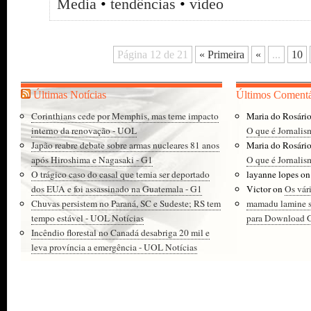
Media
•
tendências
•
vídeo
Página 12 de 21
« Primeira
«
...
10
Últimas Notícias
Últimos Comentá
Corinthians cede por Memphis, mas teme impacto
Maria do Rosári
interno da renovação - UOL
O que é Jornalis
Japão reabre debate sobre armas nucleares 81 anos
Maria do Rosári
após Hiroshima e Nagasaki - G1
O que é Jornalis
O trágico caso do casal que temia ser deportado
layanne lopes
o
dos EUA e foi assassinado na Guatemala - G1
Victor
on
Os vár
Chuvas persistem no Paraná, SC e Sudeste; RS tem
mamadu lamine 
tempo estável - UOL Notícias
para Download Gr
Incêndio florestal no Canadá desabriga 20 mil e
leva província a emergência - UOL Notícias